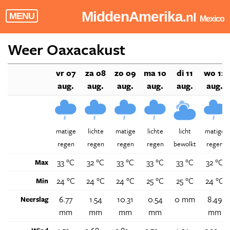
MiddenAmerika
.nl
MENU
Mexico
Weer Oaxacakust
vr 07
za 08
zo 09
ma 10
di 11
wo 12
aug.
aug.
aug.
aug.
aug.
aug.
matige
lichte
matige
lichte
licht
matige
regen
regen
regen
regen
bewolkt
regen
33 °C
32 °C
33 °C
33 °C
33 °C
32 °C
Max
24 °C
24 °C
24 °C
25 °C
25 °C
24 °C
Min
6.77
1.54
10.31
0.54
0 mm
8.49
Neerslag
mm
mm
mm
mm
mm