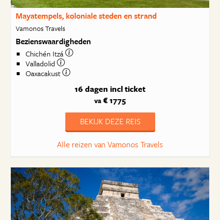
Mayatempels, koloniale steden en strand
Vamonos Travels
Bezienswaardigheden
Chichén Itzá
Valladolid
Oaxacakust
16 dagen
incl ticket
€ 1775
va
BEKIJK DEZE REIS
Alle reizen van Vamonos Travels