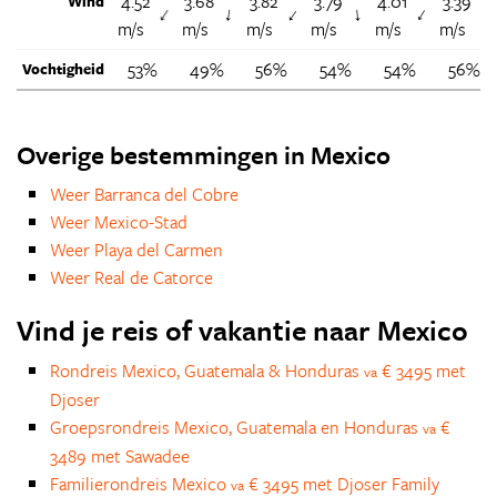
4.52
3.68
3.82
3.79
4.01
3.39
Wind
↑
↑
↑
↑
↑
↑
m/s
m/s
m/s
m/s
m/s
m/s
53%
49%
56%
54%
54%
56%
Vochtigheid
Overige bestemmingen in Mexico
Weer Barranca del Cobre
Weer Mexico-Stad
Weer Playa del Carmen
Weer Real de Catorce
Vind je reis of vakantie naar Mexico
Rondreis Mexico, Guatemala & Honduras
€ 3495 met
va
Djoser
Groepsrondreis Mexico, Guatemala en Honduras
€
va
3489 met Sawadee
Familierondreis Mexico
€ 3495 met Djoser Family
va