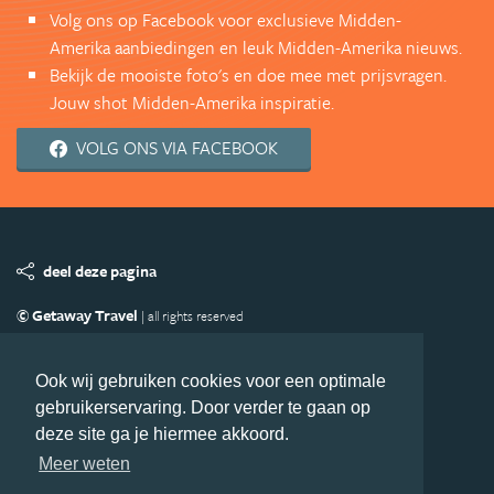
Volg ons op Facebook voor exclusieve Midden-
Amerika aanbiedingen en leuk Midden-Amerika nieuws.
Bekijk de mooiste foto's en doe mee met prijsvragen.
Jouw shot Midden-Amerika inspiratie.
VOLG ONS VIA FACEBOOK
deel deze pagina
© Getaway Travel
| all rights reserved
Adverteren
Handige Links
Algemene Voorwaarden
Copyright
Privacy statement
Disclaimer
Cookies
Ook wij gebruiken cookies voor een optimale
gebruikerservaring. Door verder te gaan op
Volg MiddenAmerika.nl
deze site ga je hiermee akkoord.
Nieuwsbrief
Facebook
Meer weten