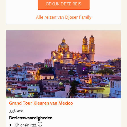
BEKIJK DEZE REIS
Alle reizen van Djoser Family
Grand Tour Kleuren van Mexico
333travel
Bezienswaardigheden
Chichén Itzá