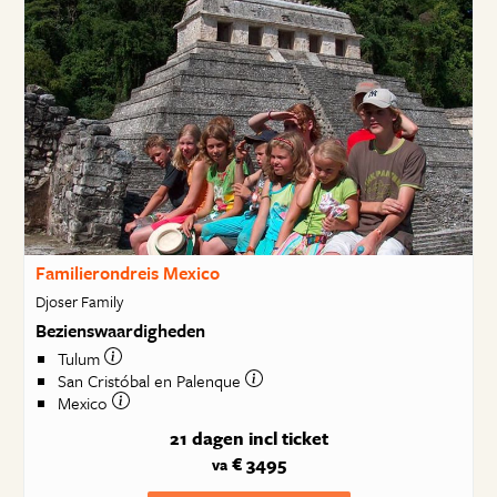
Familierondreis Mexico
Djoser Family
Bezienswaardigheden
Tulum
San Cristóbal en Palenque
Mexico
21 dagen
incl ticket
€ 3495
va