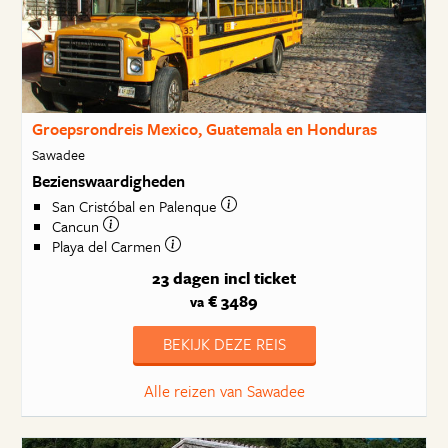
Groepsrondreis Mexico, Guatemala en Honduras
Sawadee
Bezienswaardigheden
San Cristóbal en Palenque
Cancun
Playa del Carmen
23 dagen
incl ticket
€ 3489
va
BEKIJK DEZE REIS
Alle reizen van Sawadee