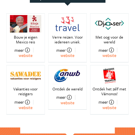
Bouw je eigen
Verre reizen. Voor
Met oog voor de
Mexico reis
iedereen uniek.
wereld
meer
meer
meer
website
website
website
Vakanties voor
Ontdek de wereld
Ontdek het zélf met
reizigers
Vámonos!
meer
meer
meer
website
website
website