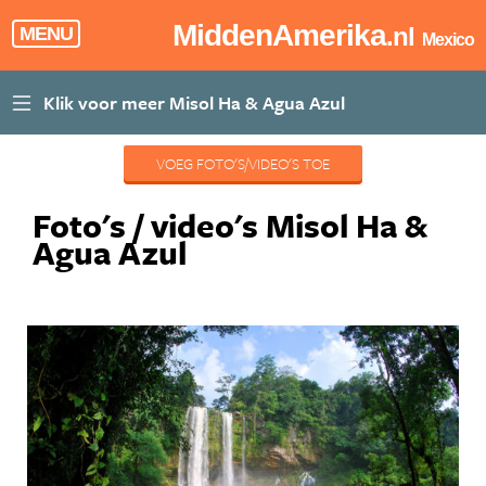
MiddenAmerika
.nl
MENU
Mexico
VOEG FOTO'S/VIDEO'S TOE
Foto's / video's Misol Ha &
Agua Azul