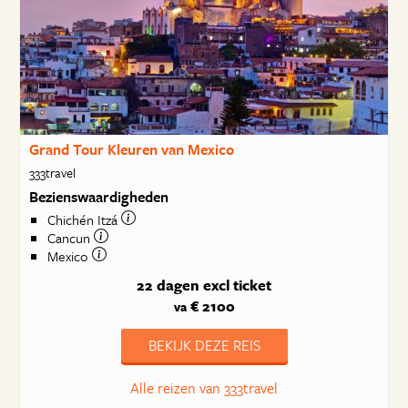
Grand Tour Kleuren van Mexico
333travel
Bezienswaardigheden
Chichén Itzá
Cancun
Mexico
22 dagen
excl ticket
€ 2100
va
BEKIJK DEZE REIS
Alle reizen van 333travel