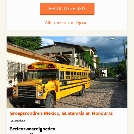
BEKIJK DEZE REIS
Alle reizen van Djoser
Groepsrondreis Mexico, Guatemala en Honduras
Sawadee
Bezienswaardigheden