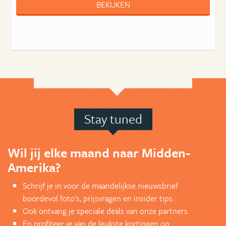
BEKIJKEN
Stay tuned
Wil jij elke maand naar Midden-
Amerika?
Schrijf je in voor de maandelijkse nieuwsbrief
boordevol foto's, prijsvragen en insider tips.
Ook ontvang je speciale deals van onze partners.
En profiteer je van de leukste kortingen op