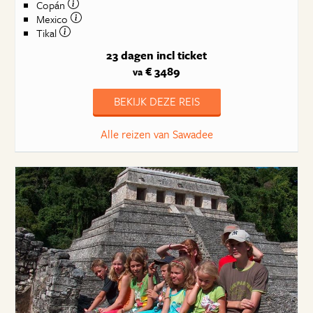
Copán
Mexico
Tikal
23 dagen
incl ticket
€ 3489
va
BEKIJK DEZE REIS
Alle reizen van Sawadee