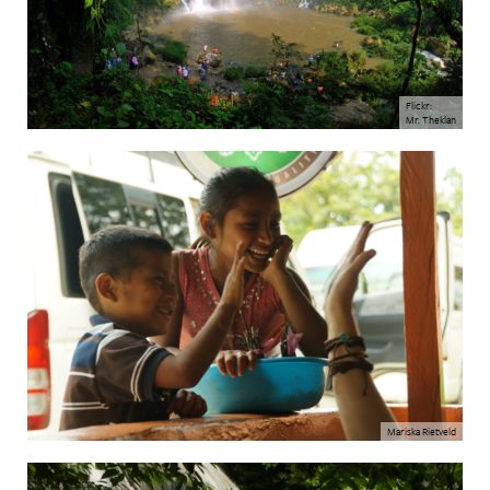
Flickr:
Mr. Theklan
Mariska Rietveld