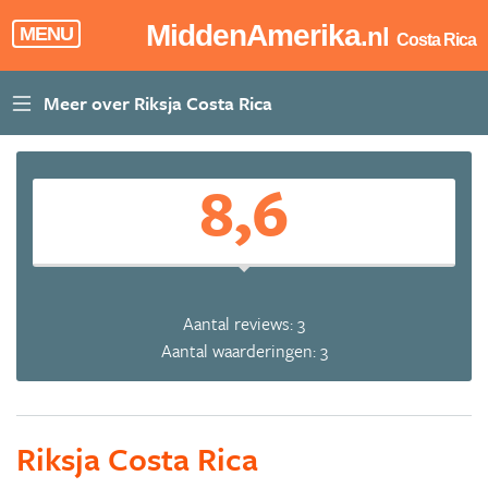
MiddenAmerika
.nl
MENU
Costa Rica
8,6
Aantal reviews: 3
Aantal waarderingen: 3
Riksja Costa Rica