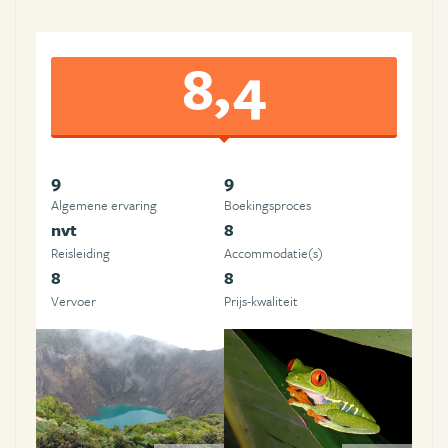
8,4
9
9
Algemene ervaring
Boekingsproces
nvt
8
Reisleiding
Accommodatie(s)
8
8
Vervoer
Prijs-kwaliteit