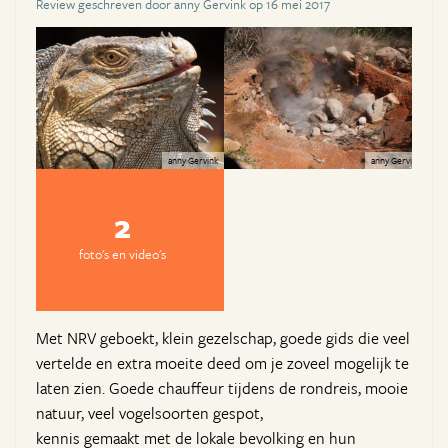
Review geschreven door anny Gervink op 16 mei 2017
anny Gervink
anny Gervink
2
foto's en video's
Met NRV geboekt, klein gezelschap, goede gids die veel
vertelde en extra moeite deed om je zoveel mogelijk te
laten zien. Goede chauffeur tijdens de rondreis, mooie
natuur, veel vogelsoorten gespot,
kennis gemaakt met de lokale bevolking en hun