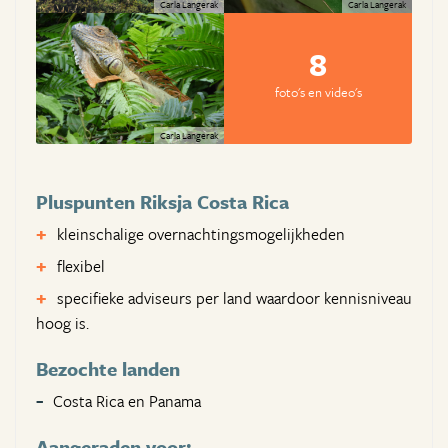
Carla Langerak
Carla Langerak
8
foto's en video's
Carla Langerak
Pluspunten Riksja Costa Rica
kleinschalige overnachtingsmogelijkheden
flexibel
specifieke adviseurs per land waardoor kennisniveau
hoog is.
Bezochte landen
Costa Rica en Panama
Aangeraden voor: