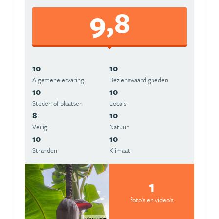
9,8
10
10
Algemene ervaring
Beziens­waardigheden
10
10
Steden of plaatsen
Locals
8
10
Veilig
Natuur
10
10
Stranden
Klimaat
1
foto's en video's
Minou Spits