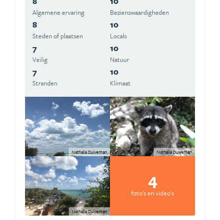
8
10
Algemene ervaring
Beziens­waardigheden
8
10
Steden of plaatsen
Locals
7
10
Veilig
Natuur
7
10
Stranden
Klimaat
Nathalia Duiveman
Nathalia Duiveman
4
foto's en video's
Nathalia Duiveman