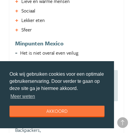
Lieve en warme mensen
Sociaal
Lekker eten
Sfeer
Minpunten Mexico
Het is niet overal even veilug
Ook wij gebruiken cookies voor een optimale
Ultieme tip:
Reis rond Día de los Muertos
gebruikerservaring. Door verder te gaan op
naar Mexico om de feestdag en cultuur te
deze site ga je hiermee akkoord.
bekijken en beter te begrijpen.
Meer weten
AKKOORD
Aangeraden voor:
Gezinnen,
Backpackers,