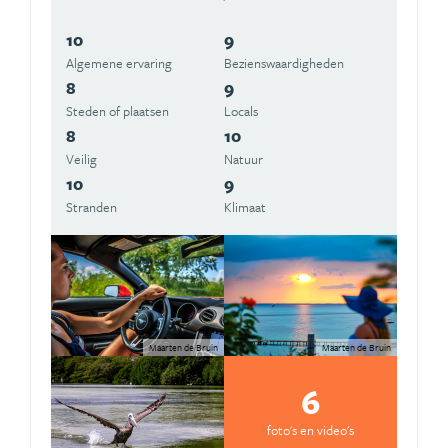
10
9
Algemene ervaring
Beziens­waardigheden
8
9
Steden of plaatsen
Locals
8
10
Veilig
Natuur
10
9
Stranden
Klimaat
Maarten de Bruin
Maarten de Bruin
6
foto's en video's