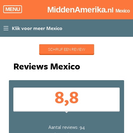
MiddenAmerika
.nl
MENU
Mexico
SCHRIJF EEN REVIEW
Reviews Mexico
8,8
Aantal reviews: 94