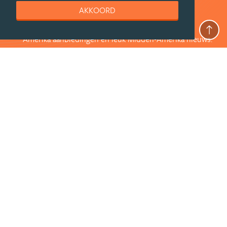
zijn?
AKKOORD
Volg ons op Facebook voor exclusieve Midden-
Amerika aanbiedingen en leuk Midden-Amerika nieuws.
Bekijk de mooiste foto's en doe mee met prijsvragen.
Jouw shot Midden-Amerika inspiratie.
VOLG ONS VIA FACEBOOK
deel deze pagina
© Getaway Travel
| all rights reserved
Adverteren
Handige Links
Algemene Voorwaarden
Copyright
Privacy statement
Disclaimer
Cookies
Volg MiddenAmerika.nl
Nieuwsbrief
Facebook