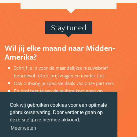
Stay tuned
Wil jij elke maand naar Midden-
Amerika?
Schrijf je in voor de maandelijkse nieuwsbrief
boordevol foto's, prijsvragen en insider tips.
Ook ontvang je speciale deals van onze partners.
En profiteer je van de leukste kortingen op
reisproducten.
Ook wij gebruiken cookies voor een optimale
AANMELDEN NIEUWSBRIEF
gebruikerservaring. Door verder te gaan op
deze site ga je hiermee akkoord.
Meer weten
En wil je als eerste op de hoogte