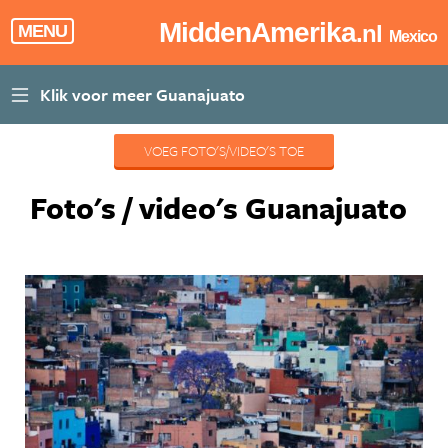
MiddenAmerika
.nl
MENU
Mexico
VOEG FOTO'S/VIDEO'S TOE
Foto's / video's Guanajuato