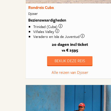
Rondreis Cuba
Djoser
Bezienswaardigheden
Trinidad (Cuba)
Viñales Valley
Varadero en Isla de Juventud
20 dagen
incl ticket
€ 2595
va
BEKIJK DEZE REIS
Alle reizen van Djoser