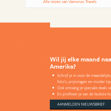
Alle reizen van Vamonos Travels
Wil jij elke maand na
Amerika?
Schrijf je in voor de maandelij
foto's, prijsvragen en insider tip
Ook ontvang je speciale deals v
En profiteer je van de leukste 
AANMELDEN NIEUWSBRIEF