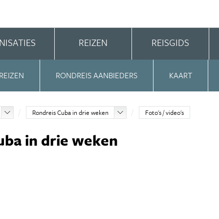
NISATIES
REIZEN
REISGIDS
REIZEN
RONDREIS AANBIEDERS
KAART
Rondreis Cuba in drie weken
Foto's / video's
Cuba in drie weken