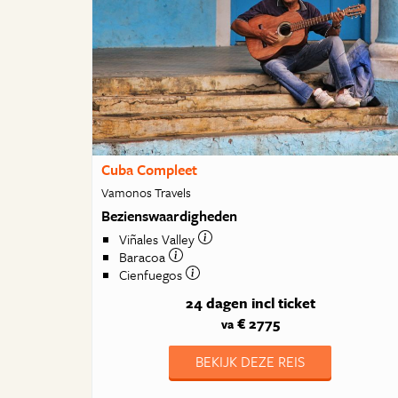
Cuba Compleet
Vamonos Travels
Bezienswaardigheden
Viñales Valley
Baracoa
Cienfuegos
24 dagen
incl ticket
€ 2775
va
BEKIJK DEZE REIS