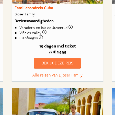
Familierondreis Cuba
Djoser Family
Bezienswaardigheden
Varadero en Isla de Juventud
Viñales Valley
Cienfuegos
15 dagen
incl ticket
€ 2495
va
BEKIJK DEZE REIS
Alle reizen van Djoser Family