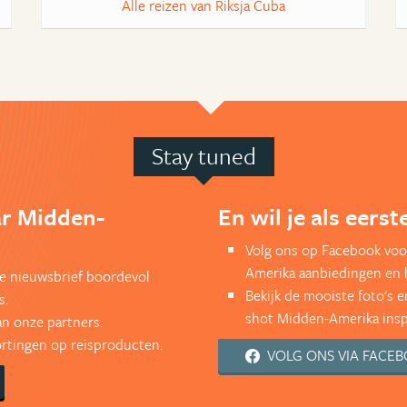
Alle reizen van Riksja Cuba
Stay tuned
ar Midden-
En wil je als eers
Volg ons op Facebook voo
Amerika aanbiedingen en 
kse nieuwsbrief boordevol
Bekijk de mooiste foto's 
s.
shot Midden-Amerika inspi
an onze partners.
kortingen op reisproducten.
VOLG ONS VIA FACE