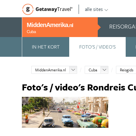
alle sites
Getaway
Travel
©
MiddenAmerika
REISORGA
.nl
Cuba
IN HET KORT
FOTO'S / VIDEO'S
MiddenAmerika.nl
Cuba
Reisgids
Foto's / video's Rondreis 