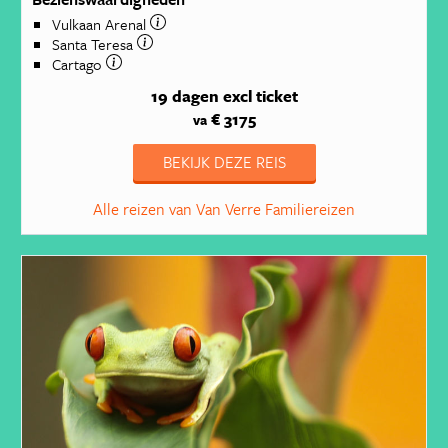
Vulkaan Arenal
Santa Teresa
Cartago
19 dagen
excl ticket
€ 3175
va
BEKIJK DEZE REIS
Alle reizen van Van Verre Familiereizen