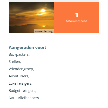
1
foto's en video's
Ilona van den Burg
Aangeraden voor:
Backpackers,
Stellen,
Vriendengroep,
Avonturiers,
Luxe reizigers,
Budget reizigers,
Natuurliefhebbers