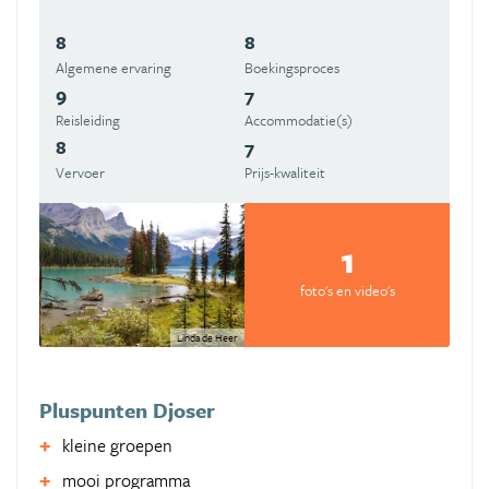
8
8
Algemene ervaring
Boekingsproces
9
7
Reisleiding
Accommodatie(s)
8
7
Vervoer
Prijs-kwaliteit
1
foto's en video's
Linda de Heer
Pluspunten Djoser
kleine groepen
mooi programma