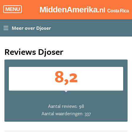
MiddenAmerika
.nl
MENU
Costa Rica
Reviews Djoser
8,2
Aantal reviews: 98
Aantal waarderingen: 337