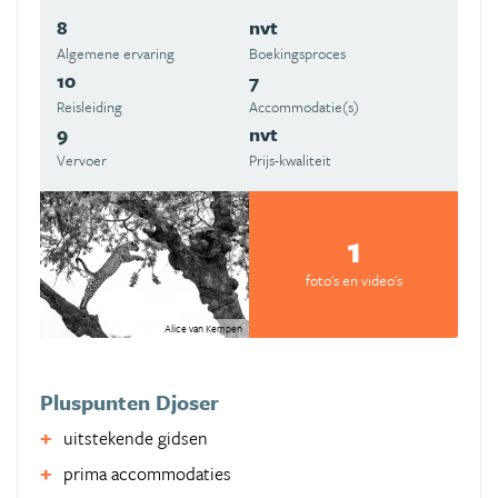
8
nvt
Algemene ervaring
Boekingsproces
10
7
Reisleiding
Accommodatie(s)
9
nvt
Vervoer
Prijs-kwaliteit
1
foto's en video's
Alice van Kempen
Pluspunten Djoser
uitstekende gidsen
prima accommodaties