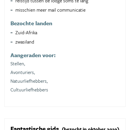
reistijd tussen de lodge soms te lang
misschien meer mail communicatie
Bezochte landen
Zuid-Afrika
zwasiland
Aangeraden voor:
Stellen,
Avonturiers,
Natuurliefhebbers,
Cultuurliefhebbers
Fantastische gids
(bezocht in oktober 2019)