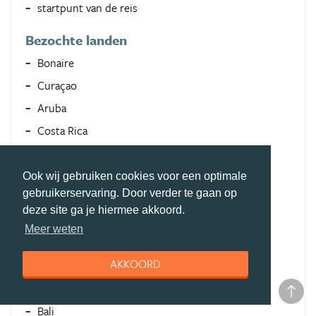
startpunt van de reis
Bezochte landen
Bonaire
Curaçao
Aruba
Costa Rica
Nicaragua
Belize
Ook wij gebruiken cookies voor een optimale
gebruikerservaring. Door verder te gaan op
Guatemala
deze site ga je hiermee akkoord.
Honduras
Meer weten
El Salvador
AKKOORD
Suriname
Frans Guyana
Bali