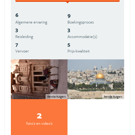
6
9
Algemene ervaring
Boekingsproces
3
3
Reisleiding
Accommodatie(s)
7
5
Vervoer
Prijs-kwaliteit
Renske Rutgers
Renske Rutgers
2
foto's en video's