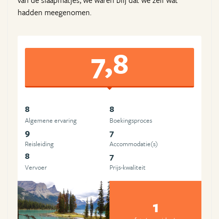
van de slaapmatjes, we waren blij dat we zelf wat
hadden meegenomen.
7,8
8
8
Algemene ervaring
Boekingsproces
9
7
Reisleiding
Accommodatie(s)
8
7
Vervoer
Prijs-kwaliteit
1