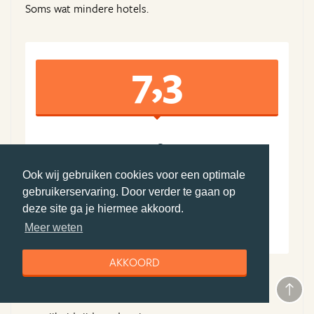
Soms wat mindere hotels.
7,3
7
8
Algemene ervaring
Boekingsproces
Ook wij gebruiken cookies voor een optimale
8
7
gebruikerservaring. Door verder te gaan op
Reisleiding
Accommodatie(s)
deze site ga je hiermee akkoord.
7
7
Meer weten
Vervoer
Prijs-kwaliteit
AKKOORD
Pluspunten Djoser