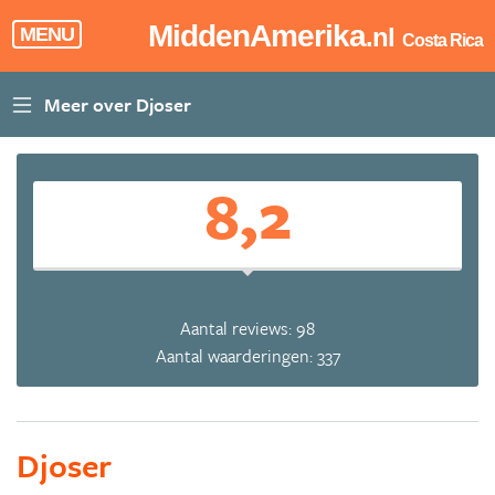
MiddenAmerika
.nl
MENU
Costa Rica
8,2
Aantal reviews: 98
Aantal waarderingen: 337
Djoser