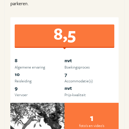
parkeren.
8,5
8
nvt
Algemene ervaring
Boekingsproces
10
7
Reisleiding
Accommodatie(s)
9
nvt
Vervoer
Prijs-kwaliteit
1
foto's en video's