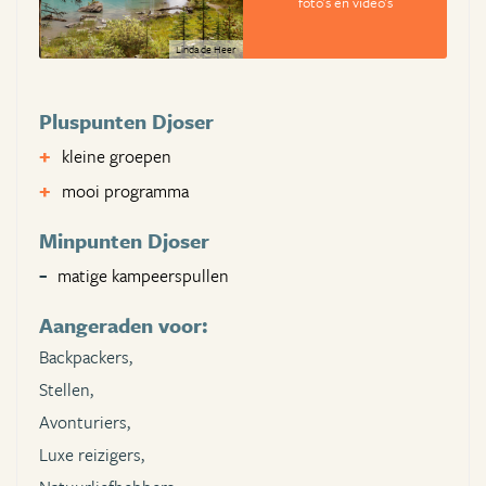
foto's en video's
Linda de Heer
Pluspunten Djoser
kleine groepen
mooi programma
Minpunten Djoser
matige kampeerspullen
Aangeraden voor:
Backpackers,
Stellen,
Avonturiers,
Luxe reizigers,