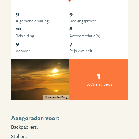
9
9
Algemene ervaring
Boekingsproces
10
8
Reisleiding
Accommodatie(s)
9
7
Vervoer
Prijs-kwaliteit
1
foto's en video's
Ilona van den Burg
Aangeraden voor:
Backpackers,
Stellen,