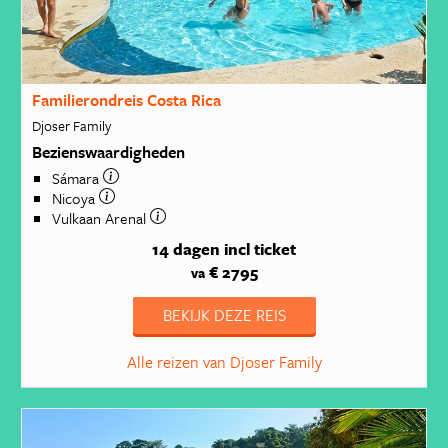
Familierondreis Costa Rica
Djoser Family
Bezienswaardigheden
Sámara
Nicoya
Vulkaan Arenal
14 dagen
incl ticket
€ 2795
va
BEKIJK DEZE REIS
Alle reizen van Djoser Family