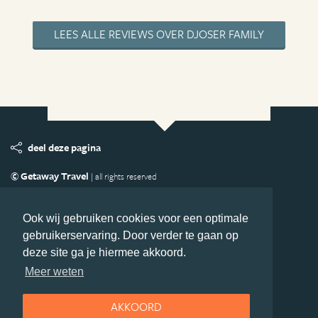
LEES ALLE REVIEWS OVER DJOSER FAMILY
deel deze pagina
© Getaway Travel
| all rights reserved
Adverteren
Handige Links
Algemene Voorwaarden
Copyright
Privacy statement
Disclaimer
Cookies
Ook wij gebruiken cookies voor een optimale
gebruikerservaring. Door verder te gaan op
Volg MiddenAmerika.nl
deze site ga je hiermee akkoord.
Nieuwsbrief
Facebook
Meer weten
AKKOORD