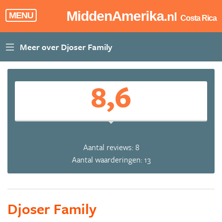
MiddenAmerika
.nl
MENU
Costa Rica
8,6
Aantal reviews: 8
Aantal waarderingen: 13
Djoser Family