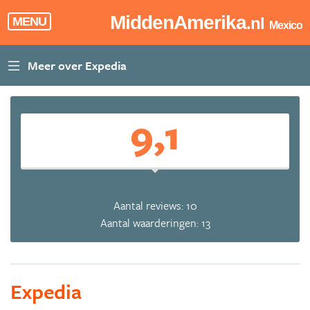
MiddenAmerika
.nl
MENU
Mexico
9,1
Aantal reviews: 10
Aantal waarderingen: 13
Expedia