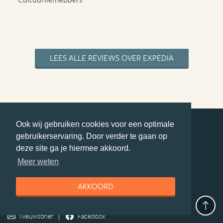
LEES ALLE REVIEWS OVER EXPEDIA
Ook wij gebruiken cookies voor een optimale
gebruikerservaring. Door verder te gaan op
deel deze pagina
deze site ga je hiermee akkoord.
© Getaway Travel
| all rights reserved
Meer weten
Adverteren
Handige Links
Algemene Voorwaarden
Copyright
Privacy statement
Disclaimer
Cookies
AKKOORD
Volg MiddenAmerika.nl
Nieuwsbrief
Facebook