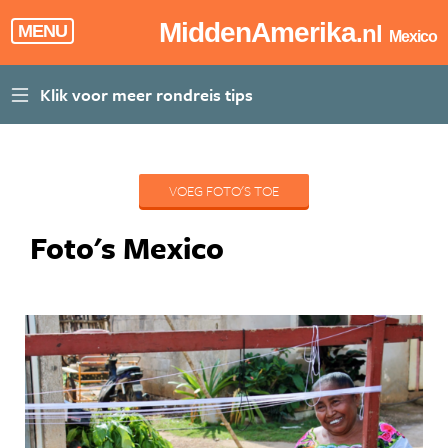
MiddenAmerika
.nl
MENU
Mexico
VOEG FOTO'S TOE
Foto's Mexico