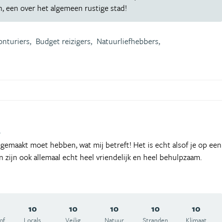
n, een over het algemeen rustige stad!
nturiers,
Budget reizigers,
Natuurliefhebbers,
9
gemaakt moet hebben, wat mij betreft! Het is echt alsof je op een
 zijn ook allemaal echt heel vriendelijk en heel behulpzaam.
10
10
10
10
10
of
Locals
Veilig
Natuur
Stranden
Klimaat