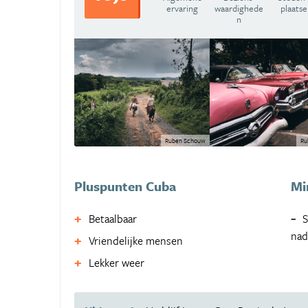
ervaring
waardighede
plaatse
n
Ruben Schouw
Ru
Pluspunten Cuba
Mi
Betaalbaar
S
nad
Vriendelijke mensen
Lekker weer