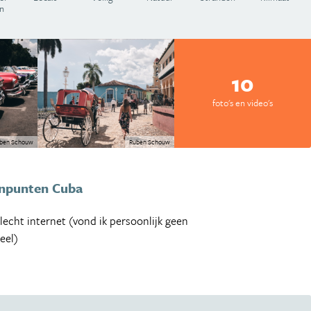
n
10
foto's en video's
ben Schouw
Ruben Schouw
npunten Cuba
lecht internet (vond ik persoonlijk geen
eel)