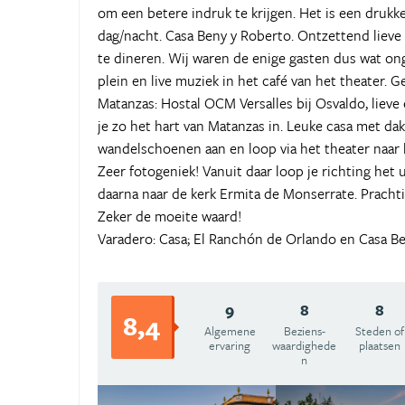
om een betere indruk te krijgen. Het is een drukke
dag/nacht. Casa Beny y Roberto. Ontzettend lieve
te dineren. Wij waren de enige gasten dus wat onge
plein en live muziek in het café van het theater. G
Matanzas: Hostal OCM Versalles bij Osvaldo, liev
je zo het hart van Matanzas in. Leuke casa met dakt
wandelschoenen aan en loop via het theater naar 
Zeer fotogeniek! Vanuit daar loop je richting het 
daarna naar de kerk Ermita de Monserrate. Prachtig
Zeker de moeite waard!
Varadero: Casa; El Ranchón de Orlando en Casa Bett
9
8
8
8,4
Algemene
Beziens­
Steden of
ervaring
waardighede
plaatsen
n