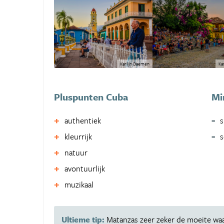
Karlijn Daemen
Ka
Pluspunten Cuba
Mi
authentiek
s
kleurrijk
s
natuur
avontuurlijk
muzikaal
Ultieme tip:
Matanzas zeer zeker de moeite waar