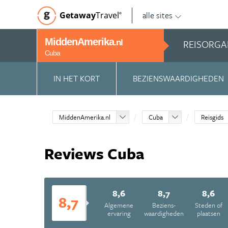
alle sites
Getaway
Travel
©
MiddenAmerika
REISORGA
.nl
Cuba
IN HET KORT
BEZIENSWAARDIGHEDEN
MiddenAmerika.nl
Cuba
Reisgids
Reviews Cuba
8,6
8,7
8,6
8,7
Algemene
Beziens­
Steden of
ervaring
waardigheden
plaatsen