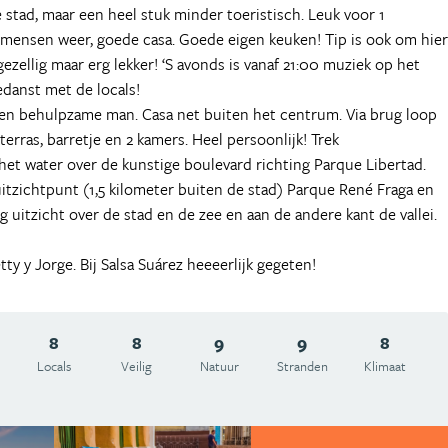
 stad, maar een heel stuk minder toeristisch. Leuk voor 1
 mensen weer, goede casa. Goede eigen keuken! Tip is ook om hier
zellig maar erg lekker! ‘S avonds is vanaf 21:00 muziek op het
edanst met de locals!
e en behulpzame man. Casa net buiten het centrum. Via brug loop
erras, barretje en 2 kamers. Heel persoonlijk! Trek
het water over de kunstige boulevard richting Parque Libertad.
uitzichtpunt (1,5 kilometer buiten de stad) Parque René Fraga en
 uitzicht over de stad en de zee en aan de andere kant de vallei.
y y Jorge. Bij Salsa Suárez heeeerlijk gegeten!
8
8
9
9
8
Locals
Veilig
Natuur
Stranden
Klimaat