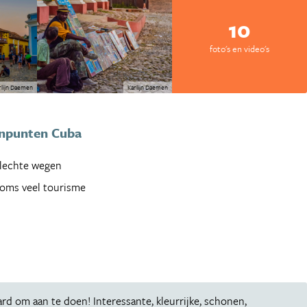
10
foto's en video's
rlijn Daemen
Karlijn Daemen
npunten Cuba
lechte wegen
oms veel tourisme
d om aan te doen! Interessante, kleurrijke, schonen,