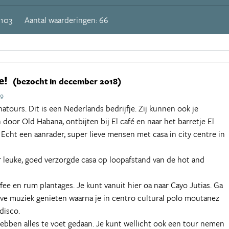
 103
Aantal waarderingen: 66
e!
(bezocht in december 2018)
19
tours. Dit is een Nederlands bedrijfje. Zij kunnen ook je
door Old Habana, ontbijten bij El café en naar het barretje El
. Echt een aanrader, super lieve mensen met casa in city centre in
r leuke, goed verzorgde casa op loopafstand van de hot and
ffee en rum plantages. Je kunt vanuit hier oa naar Cayo Jutias. Ga
 live muziek genieten waarna je in centro cultural polo moutanez
disco.
ebben alles te voet gedaan. Je kunt wellicht ook een tour nemen