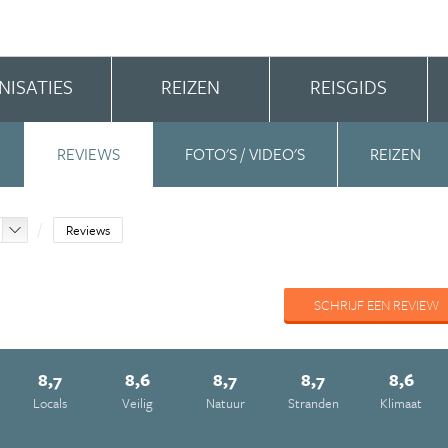
NISATIES
REIZEN
REISGIDS
REVIEWS
FOTO'S / VIDEO'S
REIZEN
Reviews
SCHRIJF EEN REVIEW
8,7
8,6
8,7
8,7
8,6
Locals
Veilig
Natuur
Stranden
Klimaat