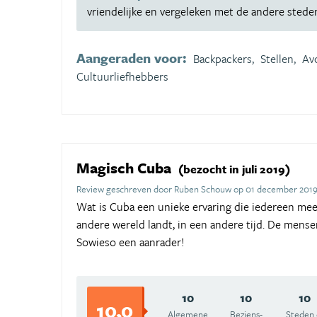
vriendelijke en vergeleken met de andere stede
Aangeraden voor:
Backpackers,
Stellen,
Avo
Cultuurliefhebbers
Magisch Cuba
(bezocht in juli 2019)
Review geschreven door Ruben Schouw op 01 december 201
Wat is Cuba een unieke ervaring die iedereen mee
andere wereld landt, in een andere tijd. De mensen
Sowieso een aanrader!
10
10
10
10,0
Algemene
Beziens­
Steden 