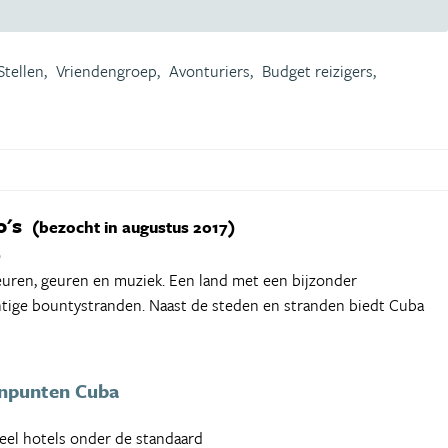
Stellen,
Vriendengroep,
Avonturiers,
Budget reizigers,
o's
(bezocht in augustus 2017)
9
leuren, geuren en muziek. Een land met een bijzonder
achtige bountystranden. Naast de steden en stranden biedt Cuba
npunten Cuba
eel hotels onder de standaard