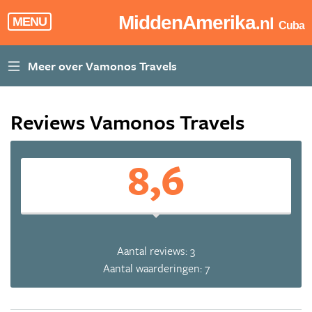
MiddenAmerika
.nl
MENU
Cuba
Reviews Vamonos Travels
8,6
Aantal reviews: 3
Aantal waarderingen: 7