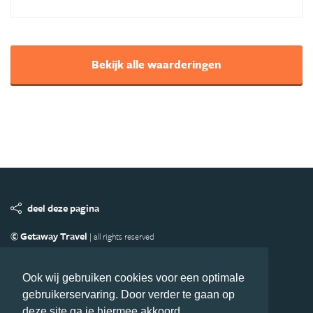
Bekijk alle waarderingen
deel deze pagina
© Getaway Travel
| all rights reserved
Adverteren
Handige Links
Algemene Voorwaarden
Copyright
Privacy statement
Disclaimer
Cookies
Ook wij gebruiken cookies voor een optimale
gebruikerservaring. Door verder te gaan op
Volg MiddenAmerika.nl
deze site ga je hiermee akkoord.