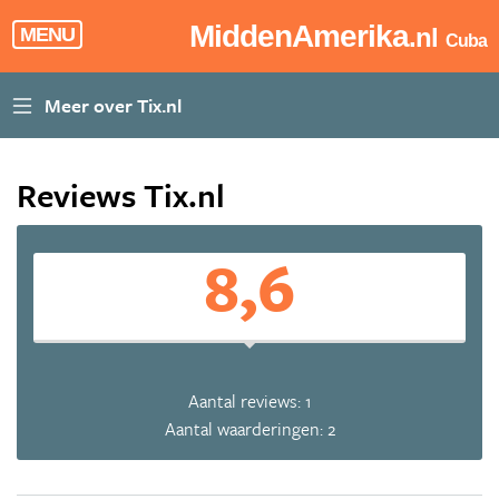
MiddenAmerika
.nl
MENU
Cuba
Reviews Tix.nl
8,6
Aantal reviews: 1
Aantal waarderingen: 2