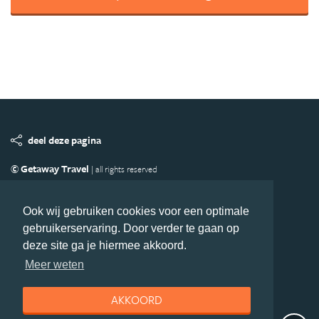
deel deze pagina
© Getaway Travel
| all rights reserved
Adverteren
Handige Links
Algemene Voorwaarden
Copyright
Privacy statement
Disclaimer
Cookies
Ook wij gebruiken cookies voor een optimale
gebruikerservaring. Door verder te gaan op
Volg MiddenAmerika.nl
deze site ga je hiermee akkoord.
Nieuwsbrief
Facebook
Meer weten
AKKOORD