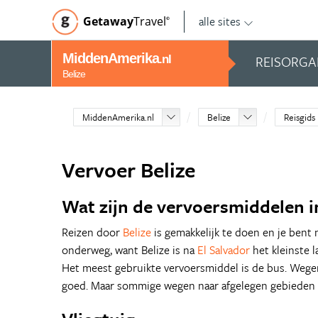
alle sites
Getaway
Travel
©
MiddenAmerika
REISORGA
.nl
Belize
MiddenAmerika.nl
Belize
Reisgids
Vervoer Belize
Wat zijn de vervoersmiddelen in
Reizen door
Belize
is gemakkelijk te doen en je bent 
onderweg, want Belize is na
El Salvador
het kleinste 
Het meest gebruikte vervoersmiddel is de bus. Wege
goed. Maar sommige wegen naar afgelegen gebieden z