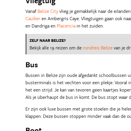
Vliegtuig
Vanaf
Belize City
vlieg je gemakkelijk naar de eilande
Caulker
en Ambergris Caye. Vliegtuigen gaan ook naa
en Dandriga en
Placencia
in het zuiden.
ZELF NAAR BELIZE?
Bekijk alle 19 reizen om de
rondreis Belize
van je d
Bus
Bussen in Belize zijn oude afgedankt schoolbussen u
busterminals is het vechten voor een plekje. Vooral 
het een strijd. Je kan van tevoren geen kaartjes kopen
Als je überhaupt de bus in komt. De bus stopt waar d
Er zijn ook luxe bussen met grote stoelen die je hel
klappen. Deze bussen stoppen minder vaak dan de ou
Boot