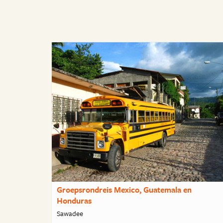
Groepsrondreis Mexico, Guatemala en
Honduras
Sawadee