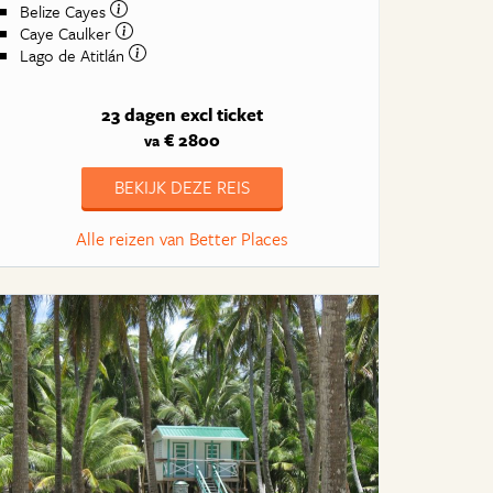
Belize Cayes
Caye Caulker
Lago de Atitlán
23 dagen
excl ticket
€ 2800
va
BEKIJK DEZE REIS
Alle reizen van Better Places