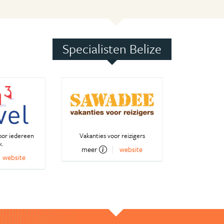
Specialisten Belize
oor iedereen
Vakanties voor reizigers
k.
meer
website
website