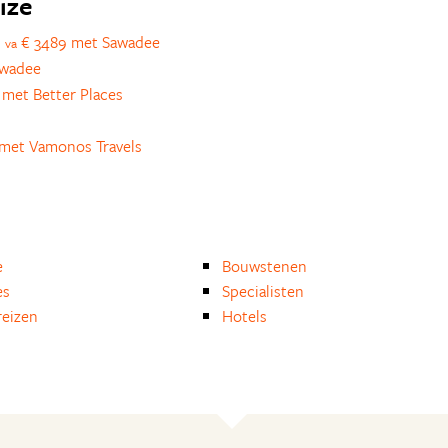
ize
s
€ 3489 met Sawadee
va
awadee
met Better Places
met Vamonos Travels
e
Bouwstenen
es
Specialisten
eizen
Hotels