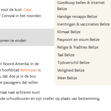
Goedkoop bellen & Internet
Belize
n voor de kust:
Caye
r Corozal in het noorden
Handige reisapps Belize
Inentingen & vaccinaties Belize
Klimaat Belize
Paspoort en visum Belize
romen te vinden
Religie & Tradities Belize
Taal Belize
Tijdsverschil Belize
it Noord-Amerika. In de
in hoofdstad
Belmopan
is
Veiligheid Belize
, dat doe je in de bus.
Weer Belize
e passagiers dat willen.
emaal naar achteren kunt
de schoolbussen en zijn sneller op plaats van bestemming.