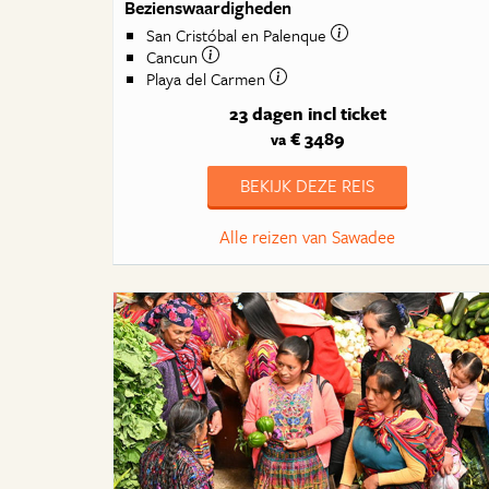
Bezienswaardigheden
San Cristóbal en Palenque
Cancun
Playa del Carmen
23 dagen
incl ticket
€ 3489
va
BEKIJK DEZE REIS
Alle reizen van Sawadee