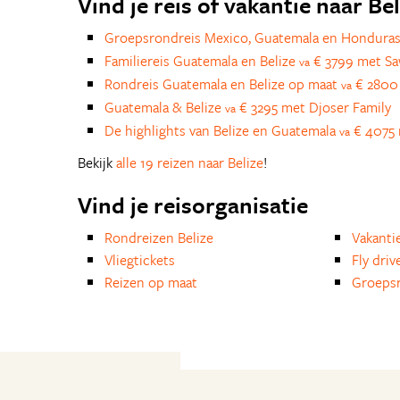
Vind je reis of vakantie naar Bel
Groepsrondreis Mexico, Guatemala en Hondura
Familiereis Guatemala en Belize
€ 3799 met S
va
Rondreis Guatemala en Belize op maat
€ 2800 
va
Guatemala & Belize
€ 3295 met Djoser Family
va
De highlights van Belize en Guatemala
€ 4075 
va
Bekijk
alle 19 reizen naar Belize
!
Vind je reisorganisatie
Rondreizen Belize
Vakanti
Vliegtickets
Fly driv
Reizen op maat
Groepsr