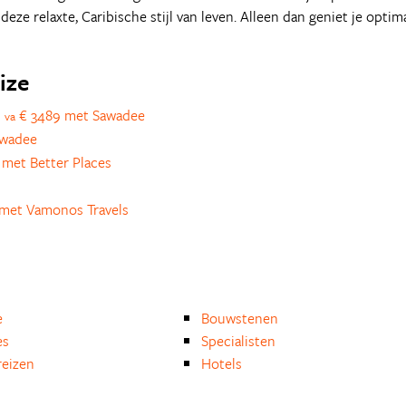
eze relaxte, Caribische stijl van leven. Alleen dan geniet je optim
ize
s
€ 3489 met Sawadee
va
awadee
met Better Places
met Vamonos Travels
e
Bouwstenen
es
Specialisten
eizen
Hotels