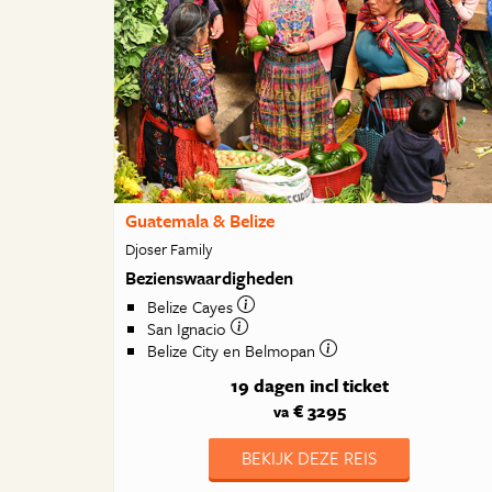
Guatemala & Belize
Djoser Family
Bezienswaardigheden
Belize Cayes
San Ignacio
Belize City en Belmopan
19 dagen
incl ticket
€ 3295
va
BEKIJK DEZE REIS