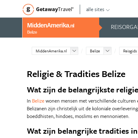
alle sites
Getaway
Travel
©
MiddenAmerika
REISORGA
.nl
Belize
MiddenAmerika.nl
Belize
Reisgids
Religie & Tradities Belize
Wat zijn de belangrijkste religie
In
Belize
wonen mensen met verschillende culturen 
Belizanen zijn christelijk uit de koloniale overlevering
boeddhisten, hindoes, moslims en mennonieten.
Wat zijn belangrijke tradities in