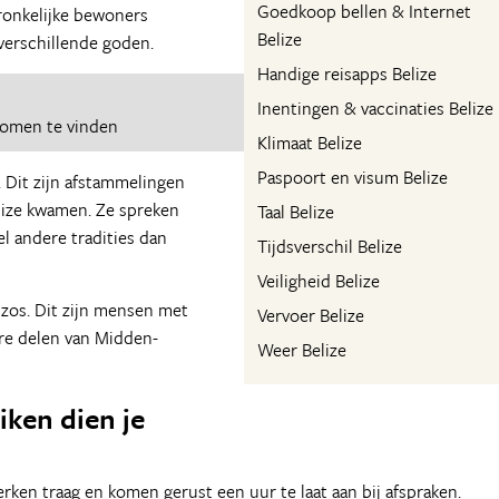
Goedkoop bellen & Internet
ronkelijke bewoners
Belize
verschillende goden.
Handige reisapps Belize
Inentingen & vaccinaties Belize
romen te vinden
Klimaat Belize
Paspoort en visum Belize
. Dit zijn afstammelingen
elize kwamen. Ze spreken
Taal Belize
l andere tradities dan
Tijdsverschil Belize
Veiligheid Belize
izos. Dit zijn mensen met
Vervoer Belize
ere delen van Midden-
Weer Belize
ken dien je
rken traag en komen gerust een uur te laat aan bij afspraken.