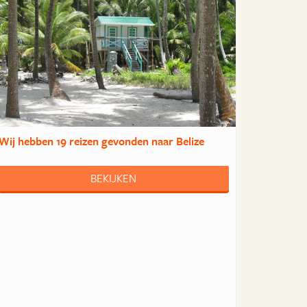
Wij hebben
19 reizen
gevonden naar Belize
BEKIJKEN