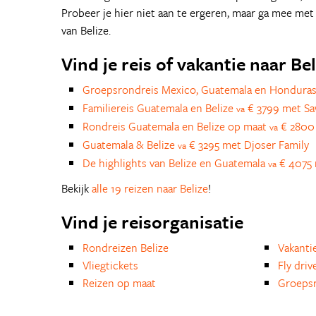
Probeer je hier niet aan te ergeren, maar ga mee met d
van Belize.
Vind je reis of vakantie naar Bel
Groepsrondreis Mexico, Guatemala en Hondura
Familiereis Guatemala en Belize
€ 3799 met S
va
Rondreis Guatemala en Belize op maat
€ 2800 
va
Guatemala & Belize
€ 3295 met Djoser Family
va
De highlights van Belize en Guatemala
€ 4075 
va
Bekijk
alle 19 reizen naar Belize
!
Vind je reisorganisatie
Rondreizen Belize
Vakanti
Vliegtickets
Fly driv
Reizen op maat
Groepsr