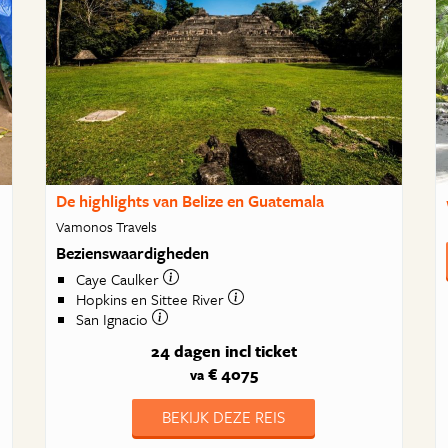
De highlights van Belize en Guatemala
Vamonos Travels
Bezienswaardigheden
Caye Caulker
Hopkins en Sittee River
San Ignacio
24 dagen
incl ticket
€ 4075
va
BEKIJK DEZE REIS