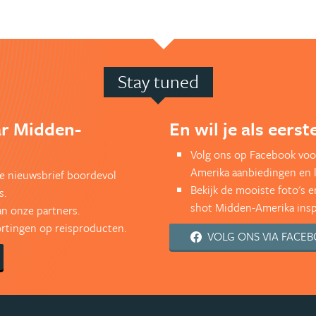
Stay tuned
ar Midden-
En wil je als eers
Volg ons op Facebook voo
Amerika aanbiedingen en 
kse nieuwsbrief boordevol
Bekijk de mooiste foto's 
s.
shot Midden-Amerika inspi
an onze partners.
kortingen op reisproducten.
VOLG ONS VIA FACE