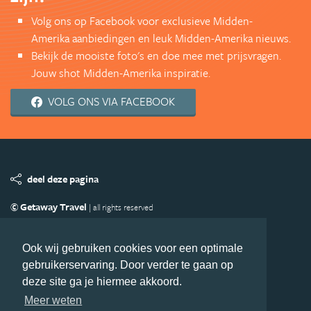
Volg ons op Facebook voor exclusieve Midden-
Amerika aanbiedingen en leuk Midden-Amerika nieuws.
Bekijk de mooiste foto's en doe mee met prijsvragen.
Jouw shot Midden-Amerika inspiratie.
VOLG ONS VIA FACEBOOK
deel deze pagina
© Getaway Travel
| all rights reserved
Adverteren
Handige Links
Algemene Voorwaarden
Copyright
Privacy statement
Disclaimer
Cookies
Ook wij gebruiken cookies voor een optimale
gebruikerservaring. Door verder te gaan op
Volg MiddenAmerika.nl
deze site ga je hiermee akkoord.
Nieuwsbrief
Facebook
Meer weten