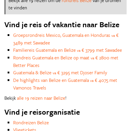
Bekijk alle 19 reizen om de
rondreis Belize
van je dromen
te vinden
Vind je reis of vakantie naar Belize
Groepsrondreis Mexico, Guatemala en Honduras
€
va
3489 met Sawadee
Familiereis Guatemala en Belize
€ 3799 met Sawadee
va
Rondreis Guatemala en Belize op maat
€ 2800 met
va
Better Places
Guatemala & Belize
€ 3295 met Djoser Family
va
De highlights van Belize en Guatemala
€ 4075 met
va
Vamonos Travels
Bekijk
alle 19 reizen naar Belize
!
Vind je reisorganisatie
Rondreizen Belize
Vliegtickets