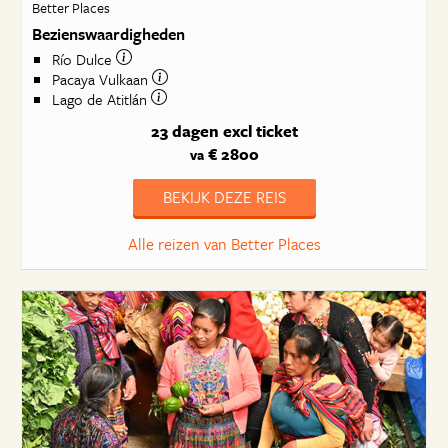
Better Places
Bezienswaardigheden
Río Dulce
Pacaya Vulkaan
Lago de Atitlán
23 dagen
excl ticket
€ 2800
va
BEKIJK DEZE REIS
Alle reizen van Better Places