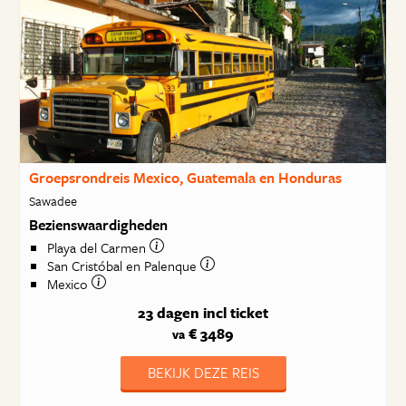
Groepsrondreis Mexico, Guatemala en Honduras
Sawadee
Bezienswaardigheden
Playa del Carmen
San Cristóbal en Palenque
Mexico
23 dagen
incl ticket
€ 3489
va
BEKIJK DEZE REIS