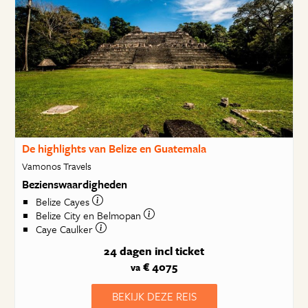
De highlights van Belize en Guatemala
Vamonos Travels
Bezienswaardigheden
Belize Cayes
Belize City en Belmopan
Caye Caulker
24 dagen
incl ticket
€ 4075
va
BEKIJK DEZE REIS