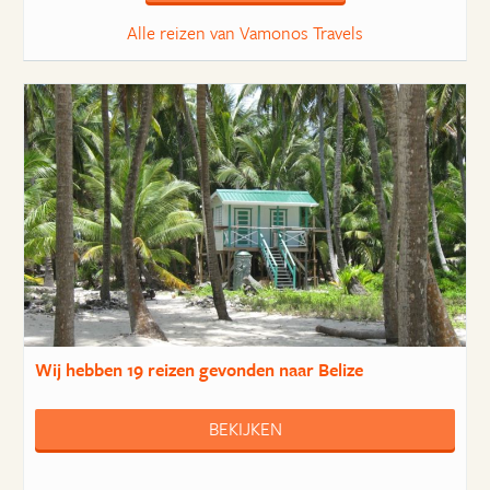
Alle reizen van Vamonos Travels
Wij hebben
19 reizen
gevonden naar Belize
BEKIJKEN