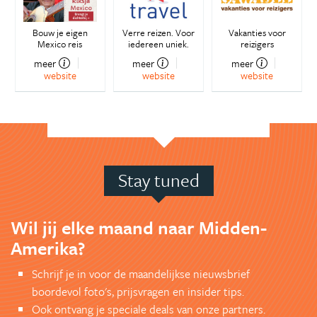
Bouw je eigen
Verre reizen. Voor
Vakanties voor
Mexico reis
iedereen uniek.
reizigers
meer
meer
meer
website
website
website
Stay tuned
Wil jij elke maand naar Midden-
Amerika?
Schrijf je in voor de maandelijkse nieuwsbrief
boordevol foto's, prijsvragen en insider tips.
Ook ontvang je speciale deals van onze partners.