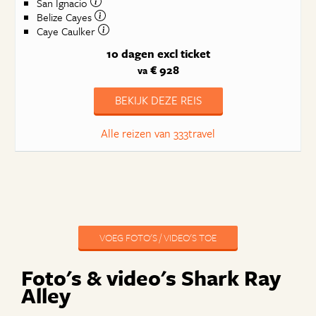
San Ignacio
Belize Cayes
Caye Caulker
10 dagen
excl ticket
€ 928
va
BEKIJK DEZE REIS
Alle reizen van 333travel
VOEG FOTO'S / VIDEO'S TOE
Foto's & video's Shark Ray
Alley