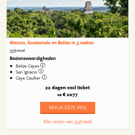
Mexico, Guatemala en Belize in 3 weken
333travel
Bezienswaardigheden
Belize Cayes
San Ignacio
Caye Caulker
22 dagen
excl ticket
€ 2077
va
BEKIJK DEZE REIS
Alle reizen van 333travel