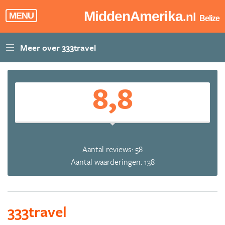
MiddenAmerika
.nl
MENU
Belize
8,8
Aantal reviews: 58
Aantal waarderingen: 138
333travel