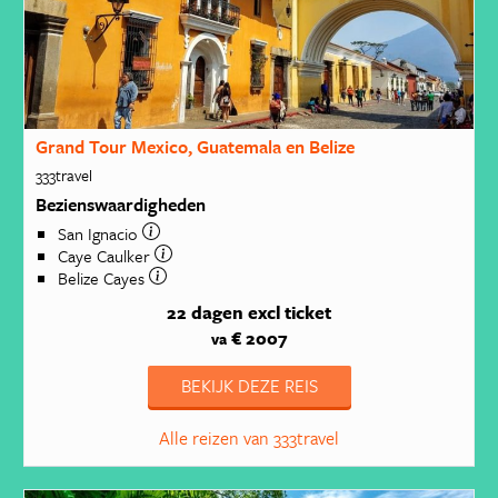
Grand Tour Mexico, Guatemala en Belize
333travel
Bezienswaardigheden
San Ignacio
Caye Caulker
Belize Cayes
22 dagen
excl ticket
€ 2007
va
BEKIJK DEZE REIS
Alle reizen van 333travel