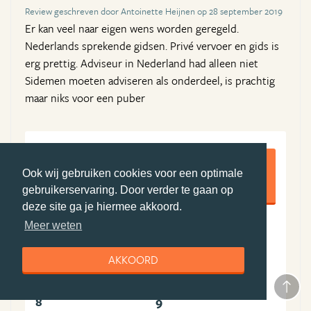
Review geschreven door Antoinette Heijnen op 28 september 2019
Er kan veel naar eigen wens worden geregeld.
Nederlands sprekende gidsen. Privé vervoer en gids is
erg prettig. Adviseur in Nederland had alleen niet
Sidemen moeten adviseren als onderdeel, is prachtig
maar niks voor een puber
8,5
Ook wij gebruiken cookies voor een optimale
gebruikerservaring. Door verder te gaan op
deze site ga je hiermee akkoord.
Meer weten
9
8
Algemene ervaring
Boekingsproces
AKKOORD
9
8
Reisleiding
Accommodatie(s)
8
9