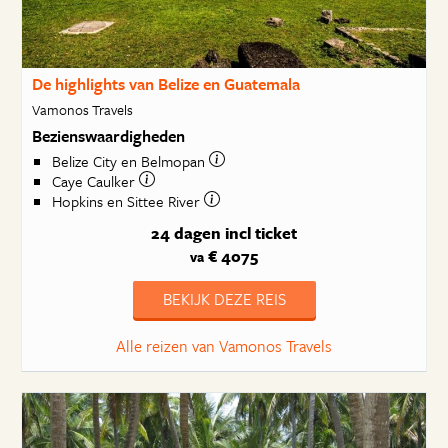
De highlights van Belize en Guatemala
Vamonos Travels
Bezienswaardigheden
Belize City en Belmopan
Caye Caulker
Hopkins en Sittee River
24 dagen
incl ticket
€ 4075
va
BEKIJK DEZE REIS
Alle reizen van Vamonos Travels