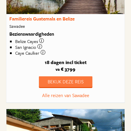
Familiereis Guatemala en Belize
Sawadee
Bezienswaardigheden
Belize Cayes
San Ignacio
Caye Caulker
18 dagen
incl ticket
€ 3799
va
BEKIJK DEZE REIS
Alle reizen van Sawadee