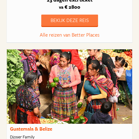
€ 2800
va
BEKIJK DEZE REIS
Alle reizen van Better Places
Guatemala & Belize
Djoser Family