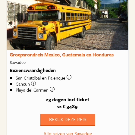
Groepsrondreis Mexico, Guatemala en Honduras
Sawadee
Bezienswaardigheden
San Cristóbal en Palenque
Cancun
Playa del Carmen
23 dagen
incl ticket
€ 3489
va
BEKIJK DEZE REIS
Alle reizen van Sawadee