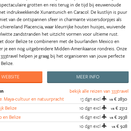
spectaculaire grotten en reis terug in de tijd bij eeuwenoude
het indrukwekkende Xunantunich en Caracol. De kustlijn is puur
niet van de ontspannen sfeer in charmante vissersdorpjes als
chiereiland Placencia, waar kleurrijke houten huisjes, wuivende
witte zandstranden het uitzicht vormen voor ultieme rust.
eet door Belize te combineren met de buurlanden Mexico en
er je een nog uitgebreidere Midden-Amerikaanse rondreis. Onze
 333travel helpen je graag bij het organiseren van jouw perfecte
Belize.
 WEBSITE
MEER INFO
en
bekijk alle reizen van 333travel
ze: Maya-cultuur en natuurpracht
13 dgn
excl
€ 2830
va
jk Belize
10 dgn
excl
€ 2312
va
 en Belize
16 dgn
excl
€ 2938
va
e
10 dgn
excl
€ 928
va