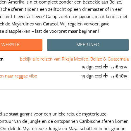
den-Amerika is niet compleet zonder een bezoekje aan Belize:
bische sferen tijdens een zeiltocht op een driemaster of in een
iland. Liever actiever? Ga op zoek naar jaguars, maak kennis met
ek de Mayaruïnes van Caracol. Wij regelen vervoer, gave
sse slaapplekken – laat de voorpret maar beginnen!
 WEBSITE
MEER INFO
en
bekijk alle reizen van Riksja Mexico, Belize & Guatemala
e
15 dgn
excl
€ 1275
va
en naar reggae vibe
19 dgn
excl
€ 1815
va
elize staat garant voor een unieke reis: de mysterieuze
vontuur van de jungle en de ontspannen Caribische sferen komen
. Ontdek de Mysterieuze Jungle en Maya-schatten In het groene