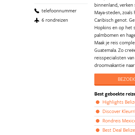
binnenland, verken 
telefoonnummer
Maya-steden, zoals 
Caribisch genot. Ge
6 rondreizen
Hopkins en op het s
palmbomen en hagel
Maak je reis compl
Guatemala. Zo creë
reisspecialisten van
droomvakantie naar 
BEZOEK
Best geboekte reiz
Highlights Beli
Discover Kleurri
Rondreis Mexico
Best Deal Beliz