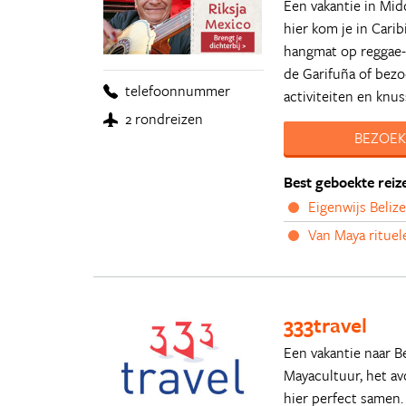
Een vakantie in Mid
hier kom je in Cari
hangmat op reggae-e
de Garifuña of bezo
telefoonnummer
activiteiten en knu
2 rondreizen
BEZOEK
Best geboekte reiz
Eigenwijs Beliz
Van Maya rituel
333travel
Een vakantie naar B
Mayacultuur, het a
hier perfect samen