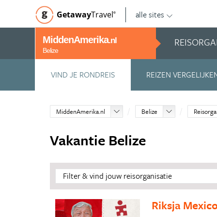
alle sites
Getaway
Travel
©
MiddenAmerika
REISORGA
.nl
Belize
VIND JE RONDREIS
REIZEN VERGELIJKE
MiddenAmerika.nl
Belize
Reisorga
Vakantie Belize
Filter & vind jouw reisorganisatie
Riksja Mexic