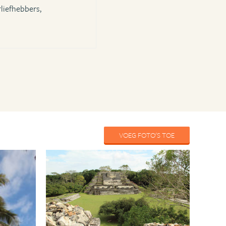
liefhebbers,
VOEG FOTO'S TOE