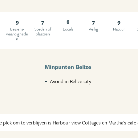
9
7
8
7
9
e
Beziens­
Steden of
Locals
Veilig
Natuur
waardighede
plaatsen
n
Minpunten Belize
Avond in Belize city
 plek om te verblijven is Harbour view Cottages en Martha's cafe 