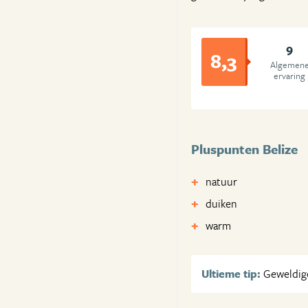
9
8,3
Algemen
ervaring
Pluspunten Belize
natuur
duiken
warm
Ultieme tip:
Geweldige