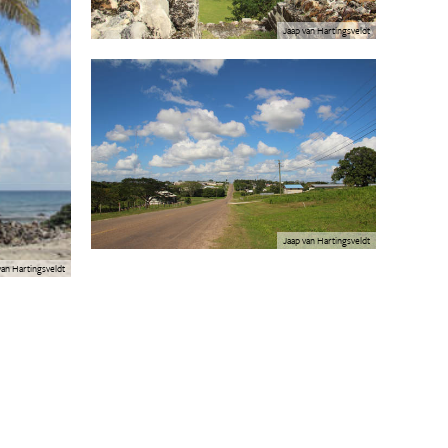
Jaap van Hartingsveldt
Jaap van Hartingsveldt
van Hartingsveldt