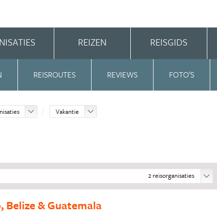
NISATIES
REIZEN
REISGIDS
N
REISROUTES
REVIEWS
FOTO’S
nisaties
Vakantie
2
reisorganisaties
o, Belize & Guatemala