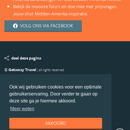
Bekijk de mooiste foto's en doe mee met prijsvragen.
Jouw shot Midden-Amerika inspiratie.
VOLG ONS VIA FACEBOOK
deel deze pagina
© Getaway Travel
| all rights reserved
Adverteren
Handige Links
Algemene Voorwaarden
Copyright
Privacy statement
Disclaimer
Cookies
Ook wij gebruiken cookies voor een optimale
gebruikerservaring. Door verder te gaan op
Volg MiddenAmerika.nl
deze site ga je hiermee akkoord.
Nieuwsbrief
Facebook
Meer weten
AKKOORD