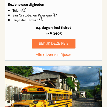
Bezienswaardigheden
Tulum
San Cristóbal en Palenque
Playa del Carmen
24 dagen
incl ticket
€ 3495
va
BEKIJK DEZE REIS
Alle reizen van Djoser