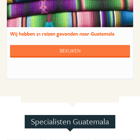
Wij hebben
21 reizen
gevonden naar Guatemala
BEKIJKEN
Specialisten Guatemala