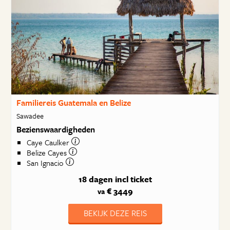
Familiereis Guatemala en Belize
Sawadee
Bezienswaardigheden
Caye Caulker
Belize Cayes
San Ignacio
18 dagen
incl ticket
€ 3449
va
BEKIJK DEZE REIS