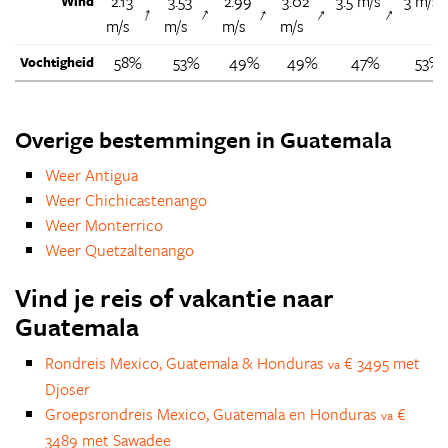
2.13
3.53
2.99
3.02
3.5 m/s
3 m/s
Wind
↑
↑
↑
↑
↑
m/s
m/s
m/s
m/s
58%
53%
49%
49%
47%
53%
Vochtigheid
Overige bestemmingen in Guatemala
Weer Antigua
Weer Chichicastenango
Weer Monterrico
Weer Quetzaltenango
Vind je reis of vakantie naar
Guatemala
Rondreis Mexico, Guatemala & Honduras
€ 3495 met
va
Djoser
Groepsrondreis Mexico, Guatemala en Honduras
€
va
3489 met Sawadee