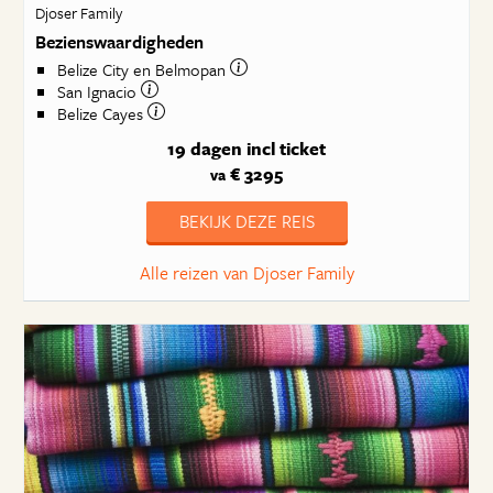
Djoser Family
Bezienswaardigheden
Belize City en Belmopan
San Ignacio
Belize Cayes
19 dagen
incl ticket
€ 3295
va
BEKIJK DEZE REIS
Alle reizen van Djoser Family