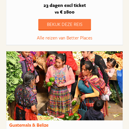
23 dagen
excl ticket
€ 2800
va
BEKIJK DEZE REIS
Alle reizen van Better Places
Guatemala & Belize