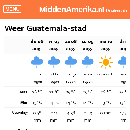
MiddenAmerika
.nl
MENU
Guatemala
Weer Guatemala-stad
do 06
vr 07
za 08
zo 09
ma 10
di 11
aug.
aug.
aug.
aug.
aug.
aug.
lichte
lichte
matige
lichte
onbewolkt
matige
regen
regen
regen
regen
regen
28 °C
31 °C
25 °C
25 °C
26 °C
25 °C
Max
15 °C
14 °C
14 °C
14 °C
13 °C
13 °C
Min
0.58
0.11
4.38
0.43
0 mm
17.73
Neerslag
mm
mm
mm
mm
mm