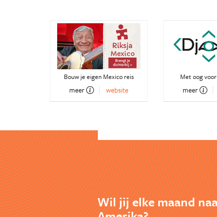
Bouw je eigen Mexico reis
Met oog voor
meer
website
meer
Wil jij elke maand na
Amerika?