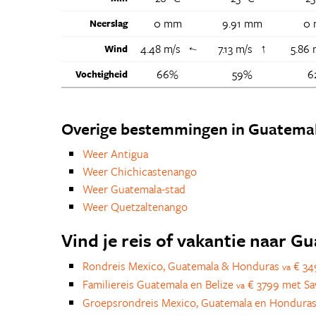
0 mm
9.91 mm
0
Neerslag
↑
4.48 m/s
7.13 m/s
5.86
Wind
↑
66%
59%
6
Vochtigheid
Overige bestemmingen in Guatema
Weer Antigua
Weer Chichicastenango
Weer Guatemala-stad
Weer Quetzaltenango
Vind je reis of vakantie naar G
Rondreis Mexico, Guatemala & Honduras
€ 34
va
Familiereis Guatemala en Belize
€ 3799 met S
va
Groepsrondreis Mexico, Guatemala en Hondura