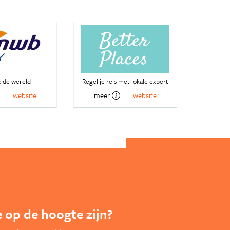
 de wereld
Regel je reis met lokale expert
website
meer
website
te op de hoogte zijn?