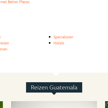
met Better Places
e
Specialisten
eizen
Hotels
enen
Reizen Guatemala