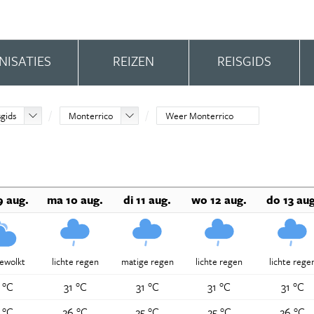
NISATIES
REIZEN
REISGIDS
sgids
Monterrico
Weer Monterrico
9 aug.
ma 10 aug.
di 11 aug.
wo 12 aug.
do 13 aug
bewolkt
lichte regen
matige regen
lichte regen
lichte rege
 °C
31 °C
31 °C
31 °C
31 °C
 °C
26 °C
25 °C
25 °C
26 °C