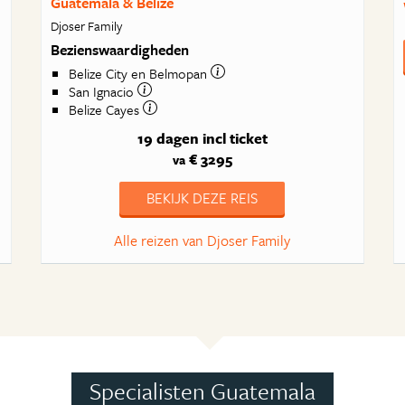
Guatemala & Belize
Djoser Family
Bezienswaardigheden
Belize City en Belmopan
San Ignacio
Belize Cayes
19 dagen
incl ticket
€ 3295
va
BEKIJK DEZE REIS
Alle reizen van Djoser Family
Specialisten Guatemala