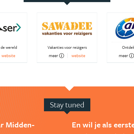
 de wereld
Vakanties voor reizigers
Ontdek
website
meer
website
meer
Stay tuned
ar Midden-
En wil je als eers