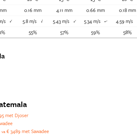
 mm
0.16 mm
4.11 mm
0.66 mm
0.18 mm
 m/s
5.8 m/s
5.43 m/s
5.34 m/s
4.59 m/s
↑
↑
↑
↑
2%
55%
57%
59%
58%
la
uatemala
95 met Djoser
awadee
s
€ 3489 met Sawadee
va