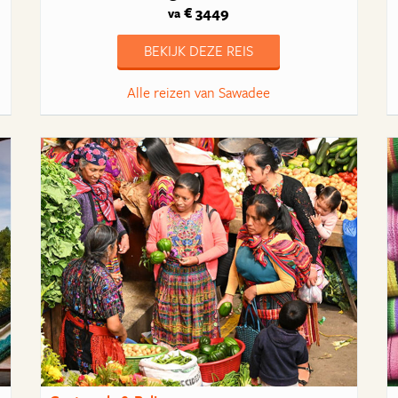
€ 3449
va
BEKIJK DEZE REIS
Alle reizen van Sawadee