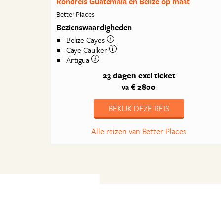
Rondreis Guatemala en Belize op maat
Better Places
Bezienswaardigheden
Belize Cayes
Caye Caulker
Antigua
23 dagen
excl ticket
€ 2800
va
BEKIJK DEZE REIS
Alle reizen van Better Places