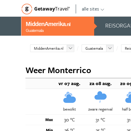
alle sites
Getaway
Travel
©
MiddenAmerika
REISORGA
.nl
Guatemala
MiddenAmerika.nl
Guatemala
Rei
Weer Monterrico
vr 07 aug.
za 08 aug.
zo 0
bewolkt
zware regenval
half 
30 °C
31 °C
31
Max
26 °C
25 °C
25
Min