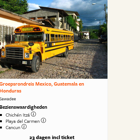
Groepsrondreis Mexico, Guatemala en
Honduras
Sawadee
Bezienswaardigheden
Chichén Itzá
Playa del Carmen
Cancun
23 dagen
incl ticket