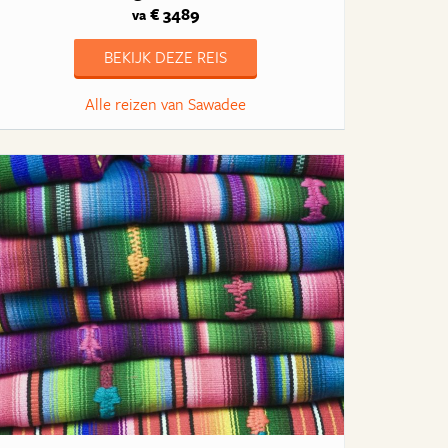
€ 3489
va
BEKIJK DEZE REIS
Alle reizen van Sawadee