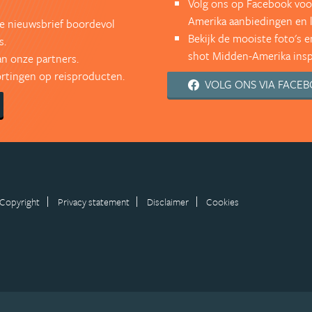
Volg ons op Facebook voo
Amerika aanbiedingen en 
kse nieuwsbrief boordevol
Bekijk de mooiste foto's 
s.
shot Midden-Amerika inspi
an onze partners.
kortingen op reisproducten.
VOLG ONS VIA FACE
Copyright
Privacy statement
Disclaimer
Cookies