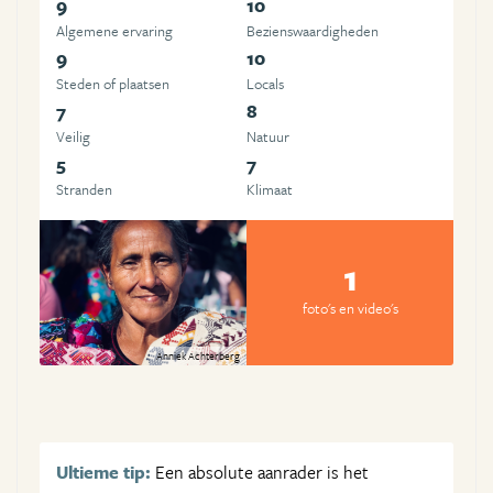
9
10
Algemene ervaring
Beziens­waardigheden
9
10
Steden of plaatsen
Locals
7
8
Veilig
Natuur
5
7
Stranden
Klimaat
1
foto's en video's
Anniek Achterberg
Ultieme tip:
Een absolute aanrader is het