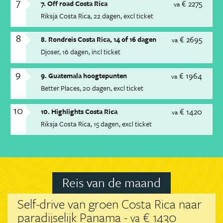
7
€ 2275
7. Off road Costa Rica
va
Riksja Costa Rica
22 dagen
excl ticket
8
€ 2695
8. Rondreis Costa Rica, 14 of 16 dagen
va
Djoser
16 dagen
incl ticket
9
€ 1964
9. Guatemala hoogtepunten
va
Better Places
20 dagen
excl ticket
10
€ 1420
10. Highlights Costa Rica
va
Riksja Costa Rica
15 dagen
excl ticket
Reis van de maand
Self-drive van groen Costa Rica naar
paradijselijk Panama -
€ 1430
va