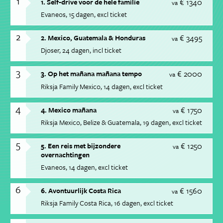
1
€ 1340
1. Self-drive voor de hele familie
va
Evaneos
15 dagen
excl ticket
2
€ 3495
2. Mexico, Guatemala & Honduras
va
Djoser
24 dagen
incl ticket
3
€ 2000
3. Op het mañana mañana tempo
va
Riksja Family Mexico
14 dagen
excl ticket
4
€ 1750
4. Mexico mañana
va
Riksja Mexico, Belize & Guatemala
19 dagen
excl ticket
5
€ 1250
5. Een reis met bijzondere
va
overnachtingen
Evaneos
14 dagen
excl ticket
6
€ 1560
6. Avontuurlijk Costa Rica
va
Riksja Family Costa Rica
16 dagen
excl ticket