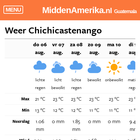
MiddenAmerika
.nl
MENU
Guatemala
Weer Chichicastenango
do 06
vr 07
za 08
zo 09
ma 10
di 11
aug.
aug.
aug.
aug.
aug.
aug.
lichte
licht
lichte
bewolkt
onbewolkt
matige
regen
bewolkt
regen
regen
21 °C
23 °C
23 °C
23 °C
23 °C
23 °C
Max
13 °C
12 °C
12 °C
11 °C
11 °C
11 °C
Min
1.06
0 mm
1.85
0 mm
0 mm
9.42
Neerslag
mm
mm
mm