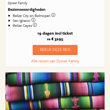
Djoser Family
Bezienswaardigheden
Belize City en Belmopan
San Ignacio
Belize Cayes
19 dagen
incl ticket
€ 3295
va
BEKIJK DEZE REIS
Alle reizen van Djoser Family