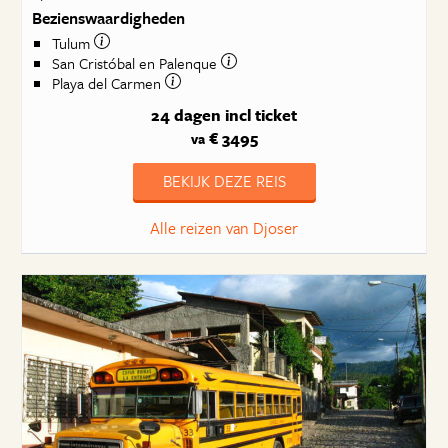
Bezienswaardigheden
Tulum
San Cristóbal en Palenque
Playa del Carmen
24 dagen
incl ticket
€ 3495
va
BEKIJK DEZE REIS
Alle reizen van Djoser