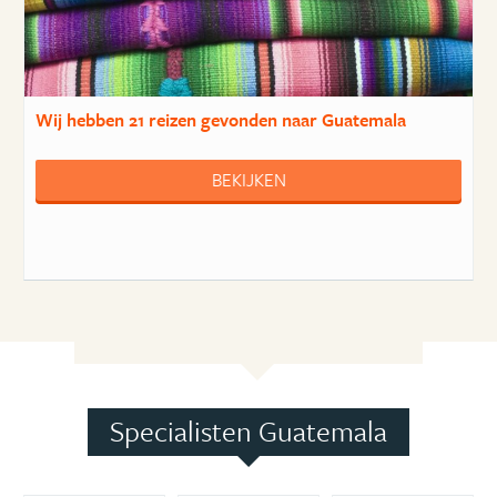
Wij hebben
21 reizen
gevonden naar Guatemala
BEKIJKEN
Specialisten Guatemala