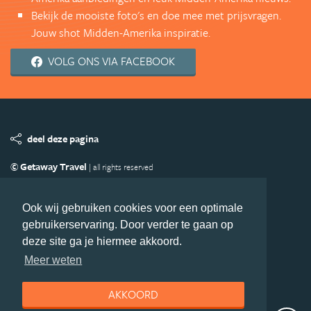
Bekijk de mooiste foto's en doe mee met prijsvragen.
Jouw shot Midden-Amerika inspiratie.
VOLG ONS VIA FACEBOOK
deel deze pagina
© Getaway Travel
| all rights reserved
Adverteren
Handige Links
Algemene Voorwaarden
Copyright
Privacy statement
Disclaimer
Cookies
Ook wij gebruiken cookies voor een optimale
gebruikerservaring. Door verder te gaan op
Volg MiddenAmerika.nl
deze site ga je hiermee akkoord.
Nieuwsbrief
Facebook
Meer weten
AKKOORD