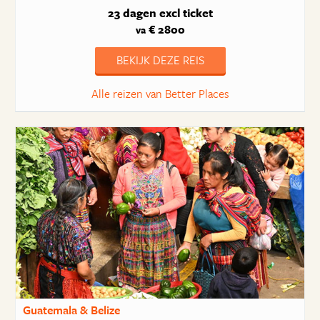
23 dagen
excl ticket
€ 2800
va
BEKIJK DEZE REIS
Alle reizen van Better Places
Guatemala & Belize