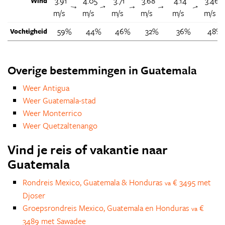
3.91
4.05
3.71
3.68
4.14
3.46
Wind
↑
↑
↑
↑
↑
m/s
m/s
m/s
m/s
m/s
m/s
59%
44%
46%
32%
36%
48%
Vochtigheid
Overige bestemmingen in Guatemala
Weer Antigua
Weer Guatemala-stad
Weer Monterrico
Weer Quetzaltenango
Vind je reis of vakantie naar
Guatemala
Rondreis Mexico, Guatemala & Honduras
€ 3495 met
va
Djoser
Groepsrondreis Mexico, Guatemala en Honduras
€
va
3489 met Sawadee