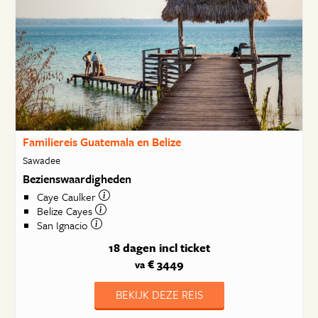
Familiereis Guatemala en Belize
Sawadee
Bezienswaardigheden
Caye Caulker
Belize Cayes
San Ignacio
18 dagen
incl ticket
€ 3449
va
BEKIJK DEZE REIS