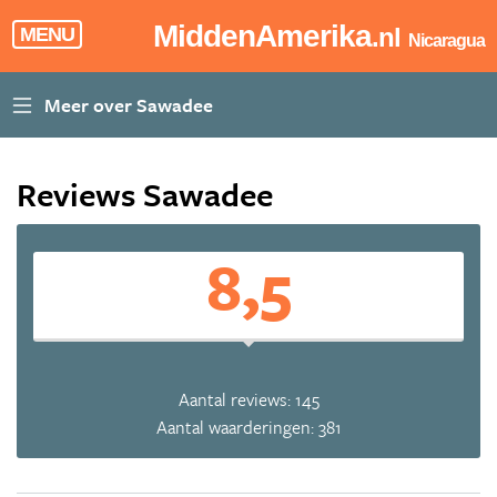
MiddenAmerika
.nl
MENU
Nicaragua
Reviews Sawadee
8,5
Aantal reviews: 145
Aantal waarderingen: 381