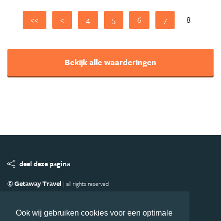
<<
<
4
5
6
7
8
Bekijk alle waarderingen
deel deze pagina
© Getaway Travel
| all rights reserved
Adverteren
Handige Links
Algemene Voorwaarden
Copyright
Privacy statement
Disclaimer
Cookies
Ook wij gebruiken cookies voor een optimale