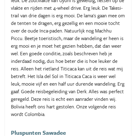
leuk. De zoutvlakte van Uyuni is geweldig, fietsen op de
vlakte en rijden met 4-wheel drive. Erg leuk. De Takesi-
trail van drie dagen is erg mooi. De lama's gaan mee om
de tenten te dragen, erg gezellig en een mooie tocht
over de oude Inca-paden. Natuurlijk nog Machhu
Piccu. Beetje toeristisch, maar de wandeling er heen is
erg mooi en je moet het gezien hebben, dat dan weer
wel. Een goede conditie, zoals beschreven heb je
inderdaad nodig, dus hoe beter die is hoe leuker de
reis. Alleen het rietland Titicaca kan uit de reis wat mij
betreft. Het Isla del Sol in Titicaca Caca is weer wel
leuk, mooie vijf en een half uur durende wandeling. Erg
gaaf. Goede reisbegeleiding van Derk. Alles was perfect
geregeld. Deze reis is echt een aanrader vinden wij.
Bolivia heeft ons hart gestolen. Onze volgende reis
wordt Colombia.
Pluspunten Sawadee