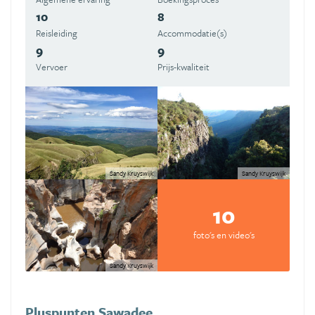
10
8
Reisleiding
Accommodatie(s)
9
9
Vervoer
Prijs-kwaliteit
Sandy Kruyswijk
Sandy Kruyswijk
10
foto's en video's
Sandy Kruyswijk
Pluspunten Sawadee