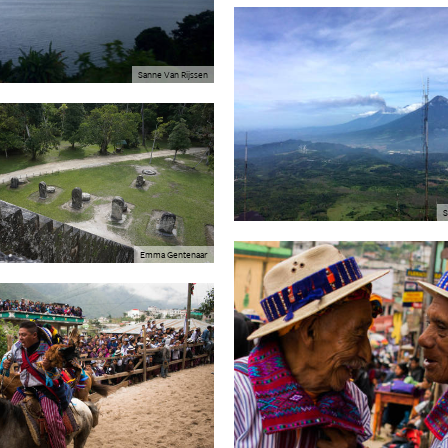
Sanne Van Rijssen
S
Emma Gentenaar