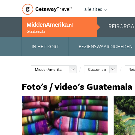
alle sites
Getaway
Travel
©
MiddenAmerika
REISORGA
.nl
Guatemala
IN HET KORT
BEZIENSWAARDIGHEDEN
MiddenAmerika.nl
Guatemala
Rei
Foto's / video's Guatemala