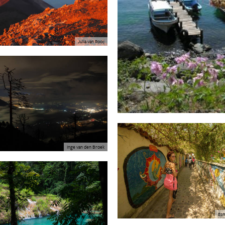
Julia van Rooij
Inge van den Broek
Esm