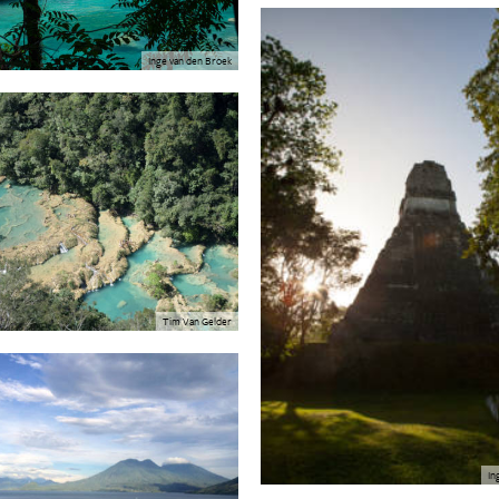
Inge van den Broek
Tim Van Gelder
In