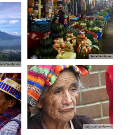
Sanne Van Rijssen
anne Van Rijssen
Gerrit-Jan van den Hul