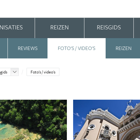
NISATIES
REIZEN
REISGIDS
REVIEWS
FOTO'S / VIDEO'S
REIZEN
sgids
Foto's / video's