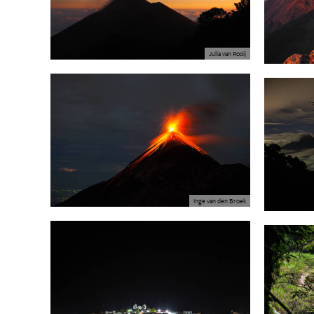
Julia van Rooij
Inge van den Broek