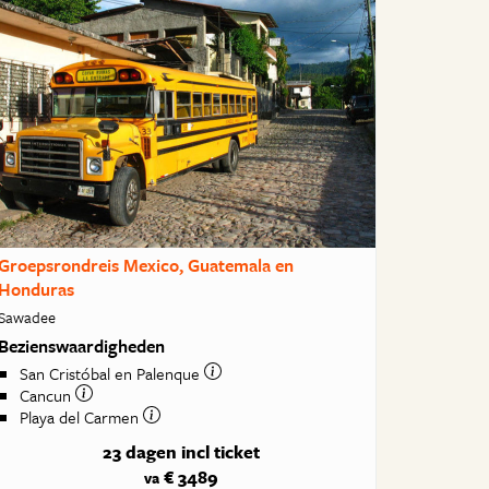
Groepsrondreis Mexico, Guatemala en
Honduras
Sawadee
Bezienswaardigheden
San Cristóbal en Palenque
Cancun
Playa del Carmen
23 dagen
incl ticket
€ 3489
va