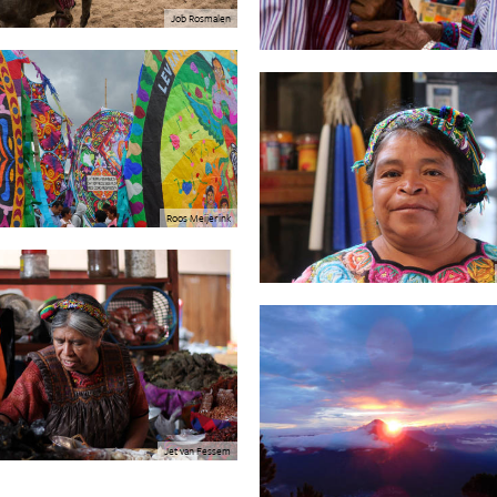
Job Rosmalen
Roos Meijerink
Jet van Fessem