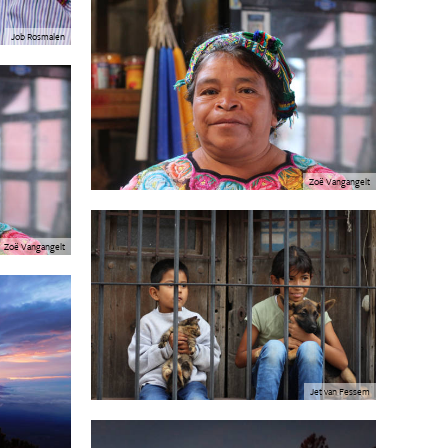
Job Rosmalen
Zoë Vangangelt
Zoë Vangangelt
Jet van Fessem