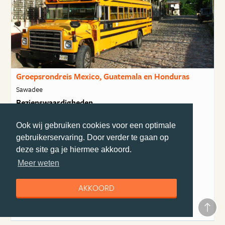
Groepsrondreis Mexico, Guatemala en Honduras
Sawadee
Bezienswaardigheden
Panajachel
Pacaya Vulkaan
Ook wij gebruiken cookies voor een optimale
Tulum
gebruikerservaring. Door verder te gaan op
deze site ga je hiermee akkoord.
23 dagen
incl ticket
€ 3489
va
Meer weten
BEKIJK DEZE REIS
AKKOORD
Alle reizen van Sawadee