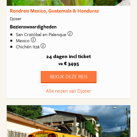
Rondreis Mexico, Guatemala & Honduras
Djoser
Bezienswaardigheden
San Cristóbal en Palenque
Mexico
Chichén Itzá
24 dagen
incl ticket
€ 3495
va
BEKIJK DEZE REIS
Alle reizen van Djoser