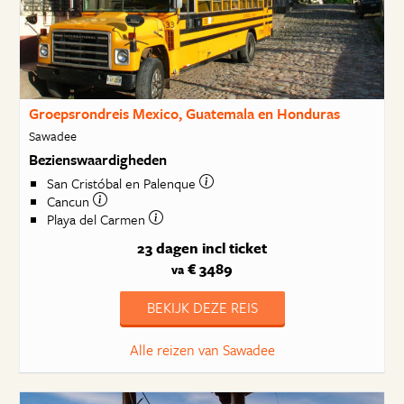
Groepsrondreis Mexico, Guatemala en Honduras
Sawadee
Bezienswaardigheden
San Cristóbal en Palenque
Cancun
Playa del Carmen
23 dagen
incl ticket
€ 3489
va
BEKIJK DEZE REIS
Alle reizen van Sawadee