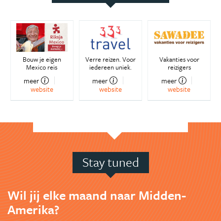
Bouw je eigen
Verre reizen. Voor
Vakanties voor
Mexico reis
iedereen uniek.
reizigers
meer
meer
meer
website
website
website
Stay tuned
Wil jij elke maand naar Midden-
Amerika?