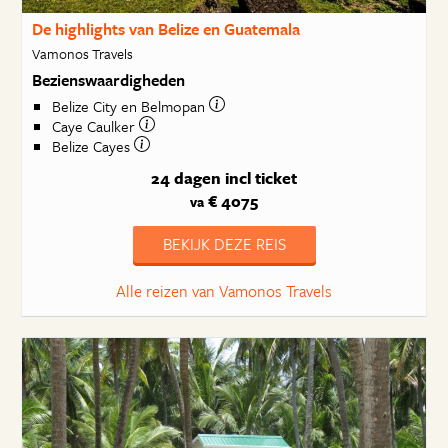
De highlights van Belize en Guatemala
Vamonos Travels
Bezienswaardigheden
Belize City en Belmopan
Caye Caulker
Belize Cayes
24 dagen
incl ticket
€ 4075
va
BEKIJK DEZE REIS
Alle reizen van Vamonos Travels