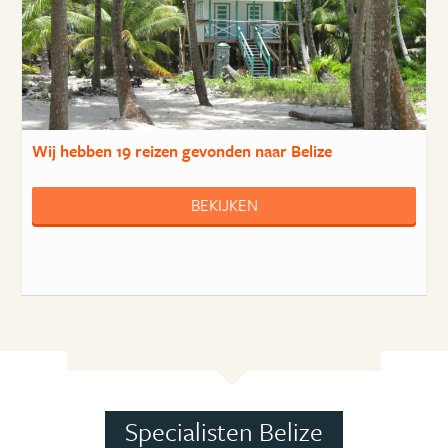
Wij hebben
19 reizen
gevonden naar Belize
BEKIJKEN
Specialisten Belize