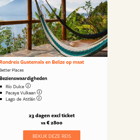
Rondreis Guatemala en Belize op maat
Better Places
Bezienswaardigheden
Río Dulce
Pacaya Vulkaan
Lago de Atitlán
23 dagen
excl ticket
€ 2800
va
BEKIJK DEZE REIS