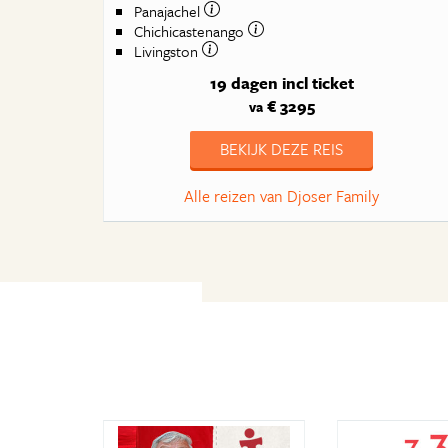
Panajachel
Chichicastenango
Livingston
19 dagen
incl ticket
€ 3295
va
BEKIJK DEZE REIS
Alle reizen van Djoser Family