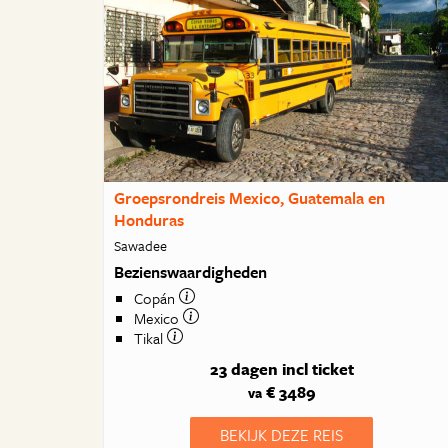
Groepsrondreis Mexico, Guatemala en
Honduras
Sawadee
Bezienswaardigheden
Copán
Mexico
Tikal
23 dagen
incl ticket
€ 3489
va
BEKIJK DEZE REIS