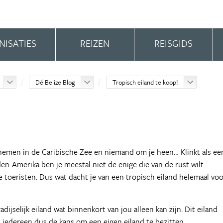
NISATIES
REIZEN
REISGIDS
Dé Belize Blog
Tropisch eiland te koop!
 nemen in de Caribische Zee en niemand om je heen… Klinkt als ee
n-Amerika ben je meestal niet de enige die van de rust wilt
 toeristen. Dus wat dacht je van een tropisch eiland helemaal vo
adijselijk eiland wat binnenkort van jou alleen kan zijn. Dit eiland
 iedereen dus de kans om een eigen eiland te bezitten.