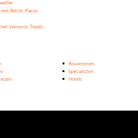
awadee
met Better Places
met Vamonos Travels
e
Bouwstenen
es
Specialisten
eizen
Hotels