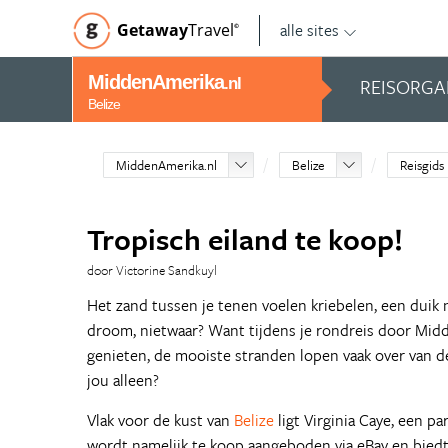
alle sites
Getaway
Travel
©
MiddenAmerika
REISORGA
.nl
Belize
MiddenAmerika.nl
Belize
Reisgids
Tropisch eiland te koop!
door Victorine Sandkuyl
Het zand tussen je tenen voelen kriebelen, een duik
droom, nietwaar? Want tijdens je rondreis door Midde
genieten, de mooiste stranden lopen vaak over van de
jou alleen?
Vlak voor de kust van
Belize
ligt Virginia Caye, een par
wordt namelijk te koop aangeboden via eBay en biedt