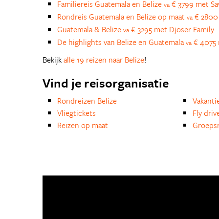
Familiereis Guatemala en Belize
€ 3799 met S
va
Rondreis Guatemala en Belize op maat
€ 2800 
va
Guatemala & Belize
€ 3295 met Djoser Family
va
De highlights van Belize en Guatemala
€ 4075 
va
Bekijk
alle 19 reizen naar Belize
!
Vind je reisorganisatie
Rondreizen Belize
Vakanti
Vliegtickets
Fly driv
Reizen op maat
Groepsr