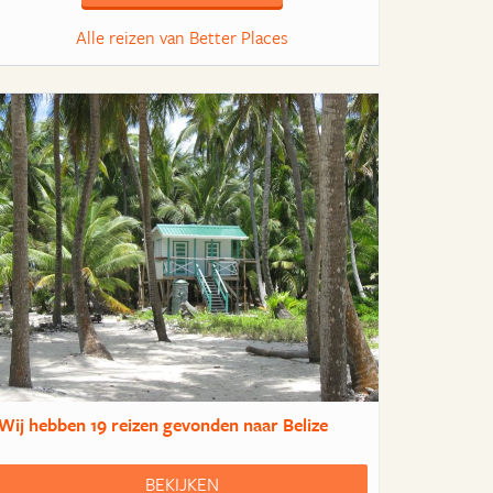
Alle reizen van Better Places
Wij hebben
19 reizen
gevonden naar Belize
BEKIJKEN