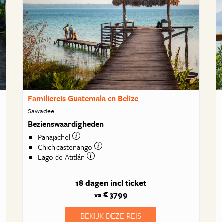
Familiereis Guatemala en Belize
Sawadee
Bezienswaardigheden
Panajachel
Chichicastenango
Lago de Atitlán
18 dagen
incl ticket
€ 3799
va
BEKIJK DEZE REIS