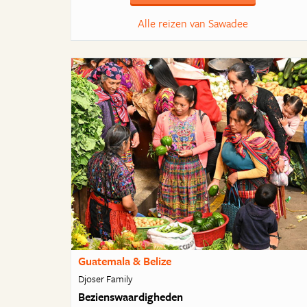
Alle reizen van Sawadee
Guatemala & Belize
Djoser Family
Bezienswaardigheden