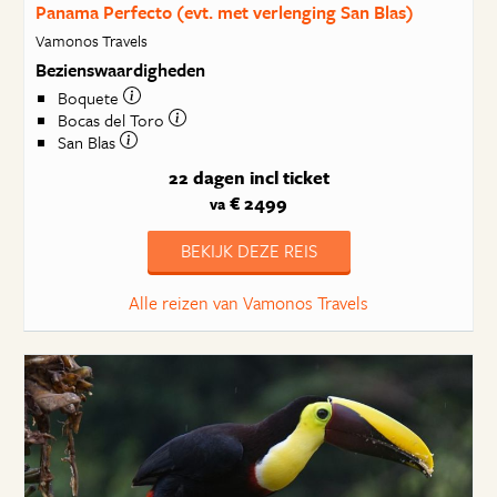
Panama Perfecto (evt. met verlenging San Blas)
Vamonos Travels
Bezienswaardigheden
Boquete
Bocas del Toro
San Blas
22 dagen
incl ticket
€ 2499
va
BEKIJK DEZE REIS
Alle reizen van Vamonos Travels