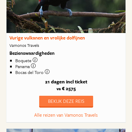
Vurige vulkanen en vrolijke dolfijnen
Vamonos Travels
Bezienswaardigheden
Boquete
Panama
Bocas del Toro
21 dagen
incl ticket
€ 2575
va
BEKIJK DEZE REIS
Alle reizen van Vamonos Travels