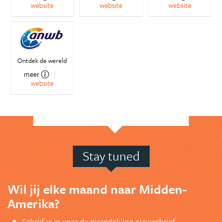
website
website
website
Ontdek de wereld
meer
website
Stay tuned
Wil jij elke maand naar Midden-
Amerika?
Schrijf je in voor de maandelijkse nieuwsbrief