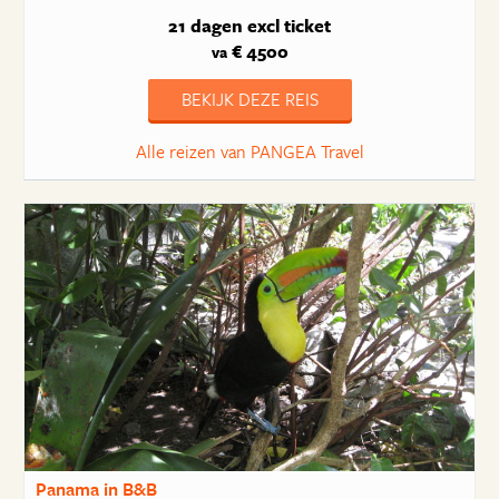
21 dagen
excl ticket
€ 4500
va
BEKIJK DEZE REIS
Alle reizen van PANGEA Travel
Panama in B&B