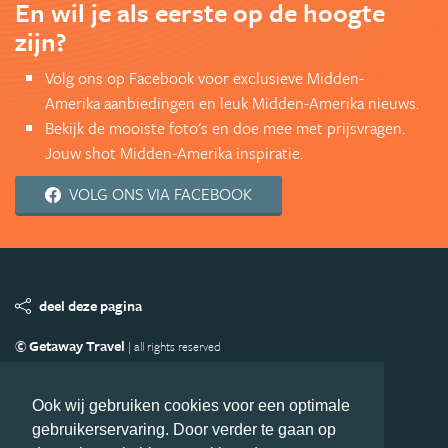
En wil je als eerste op de hoogte
zijn?
Volg ons op Facebook voor exclusieve Midden-
Amerika aanbiedingen en leuk Midden-Amerika nieuws.
Bekijk de mooiste foto's en doe mee met prijsvragen.
Jouw shot Midden-Amerika inspiratie.
VOLG ONS VIA FACEBOOK
deel deze pagina
© Getaway Travel
| all rights reserved
Adverteren
Handige Links
Algemene Voorwaarden
Copyright
Privacy statement
Disclaimer
Cookies
Ook wij gebruiken cookies voor een optimale
gebruikerservaring. Door verder te gaan op
Volg MiddenAmerika.nl