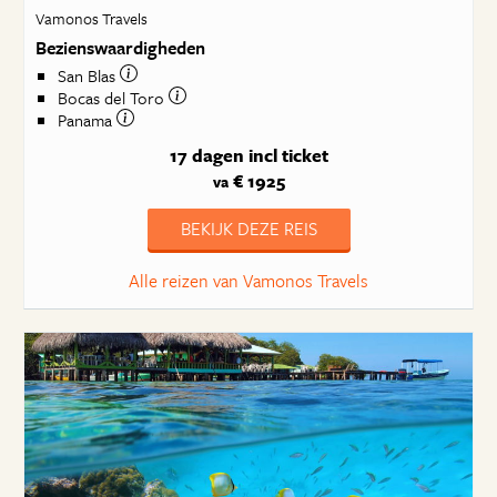
Vamonos Travels
Bezienswaardigheden
San Blas
Bocas del Toro
Panama
17 dagen
incl ticket
€ 1925
va
BEKIJK DEZE REIS
Alle reizen van Vamonos Travels