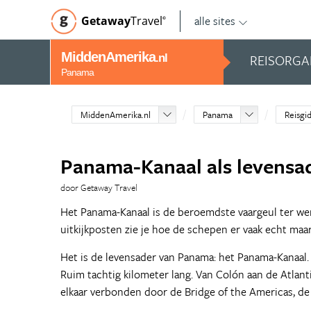
alle sites
Getaway
Travel
©
MiddenAmerika
REISORGA
.nl
Panama
MiddenAmerika.nl
Panama
Reisgi
Panama-Kanaal als levensa
door Getaway Travel
Het Panama-Kanaal is de beroemdste vaargeul ter we
uitkijkposten zie je hoe de schepen er vaak echt ma
Het is de levensader van Panama: het Panama-Kanaal.
Ruim tachtig kilometer lang. Van Colón aan de Atlant
elkaar verbonden door de Bridge of the Americas, de