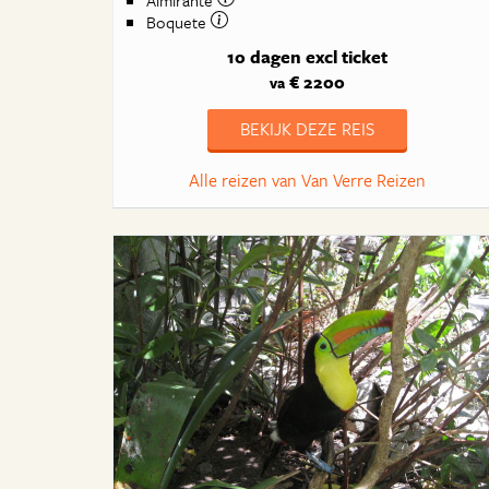
Almirante
Boquete
10 dagen
excl ticket
€ 2200
va
BEKIJK DEZE REIS
Alle reizen van Van Verre Reizen