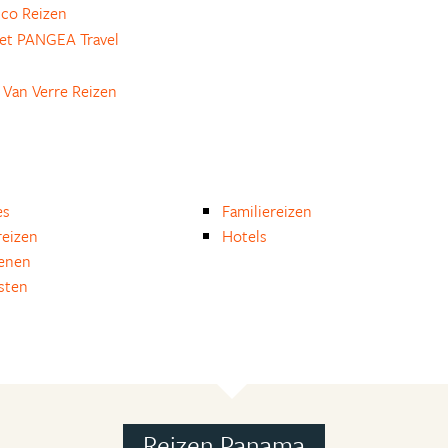
ico Reizen
et PANGEA Travel
 Van Verre Reizen
es
Familiereizen
eizen
Hotels
enen
isten
Reizen Panama