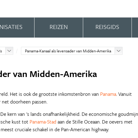
NISATIES
REIZEN
REISGIDS
ds
Panama-Kanaal als levensader van Midden-Amerika
der van Midden-Amerika
reld. Het is ook de grootste inkomstenbron van
Panama
. Vanuit
ar net doorheen passen.
 De kern van 's lands onafhankelijkheid. De economische goudmijn
ische kust tot
Panama-Stad
aan de Stille Oceaan. De oevers met
 meest cruciale schakel in de Pan-American highway.