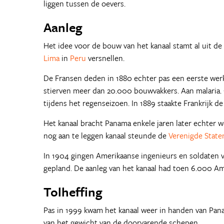
liggen tussen de oevers.
Aanleg
Het idee voor de bouw van het kanaal stamt al uit d
Lima
in
Peru
versnellen.
De Fransen deden in 1880 echter pas een eerste werkel
stierven meer dan 20.000 bouwvakkers. Aan malaria. 
tijdens het regenseizoen. In 1889 staakte Frankrijk d
Het kanaal bracht Panama enkele jaren later echter w
nog aan te leggen kanaal steunde de
Verenigde State
In 1904 gingen Amerikaanse ingenieurs en soldaten va
gepland. De aanleg van het kanaal had toen 6.000 Am
Tolheffing
Pas in 1999 kwam het kanaal weer in handen van Panama
van het gewicht van de doorvarende schepen.