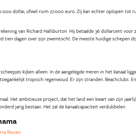
000 dollar, ofwel ruim 27.000 euro. Zij kan echter oplopen tot r
rekening van Richard Halliburton. Hij betaalde 36 dollarcent voor z
eed tien dagen over zijn zwemtocht. De meeste huidige schepen d
cheepjes kijken alleen. In de aangelegde meren in het kanaal ligg
r toegankelijk tropisch regenwoud. Er zijn stranden. Beachclubs. E
aal. Het ambitieuze project, dat het land een kwart van zijn jaarlij
honderd jarig bestaan. Het zal de kanaalcapaciteit verdubbelen.
anama
rre Reizen