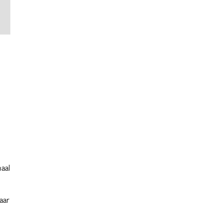
naal
aar