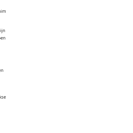
uim
ijn
oen
en
n
kse