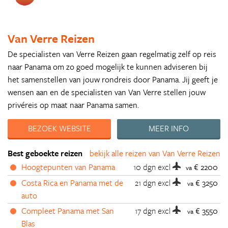
Van Verre Reizen
De specialisten van Verre Reizen gaan regelmatig zelf op reis
naar Panama om zo goed mogelijk te kunnen adviseren bij
het samenstellen van jouw rondreis door Panama. Jij geeft je
wensen aan en de specialisten van Van Verre stellen jouw
privéreis op maat naar Panama samen.
BEZOEK WEBSITE
MEER INFO
Best geboekte reizen
bekijk alle reizen van Van Verre Reizen
Hoogtepunten van Panama
10 dgn
excl
€ 2200
va
Costa Rica en Panama met de
21 dgn
excl
€ 3250
va
auto
Compleet Panama met San
17 dgn
excl
€ 3550
va
Blas