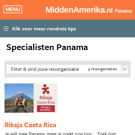
MiddenAmerika
.nl
MENU
Panama
Specialisten Panama
Filter & vind jouw reisorganisatie
4
reisorganisaties
Riksja Costa Rica
Je wilt naar Panama, maar je zoekt nog tips ... Zoek niet