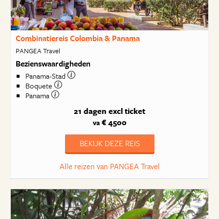
Combinatiereis Colombia & Panama
PANGEA Travel
Bezienswaardigheden
Panama-Stad
Boquete
Panama
21 dagen
excl ticket
€ 4500
va
BEKIJK DEZE REIS
Alle reizen van PANGEA Travel