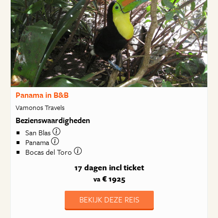
Panama in B&B
Vamonos Travels
Bezienswaardigheden
San Blas
Panama
Bocas del Toro
17 dagen
incl ticket
€ 1925
va
BEKIJK DEZE REIS