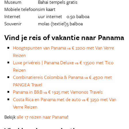
Museum
Bahai tempels
gratis
Mobiele telefoon
sim kaart
Internet
uur internet
0.50 balboa
Souvenir
molas (textiel)
5 balboa
Vind je reis of vakantie naar Panama
Hoogtepunten van Panama
€ 2200 met Van Verre
va
Reizen
Luxe privéreis | Panama Deluxe
€ 13500 met Tico
va
Reizen
Combinatiereis Colombia & Panama
€ 4500 met
va
PANGEA Travel
Panama in B&B
€ 1925 met Vamonos Travels
va
Costa Rica en Panama met de auto
€ 3250 met Van
va
Verre Reizen
Bekijk
alle 17 reizen naar Panama
!