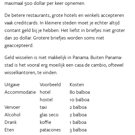
maximaal 500 dollar per keer opnemen.
De betere restaurants, grote hotels en winkels accepteren
vaak creditcards. In kleinere steden moet je echter altijd
contant geld bij je hebben. Het liefst in briefjes niet groter
dan 20 dollar. Grotere briefjes worden soms niet
geaccepteerd.
Geld wisselen is niet makkelijk in Panama. Buiten Panama-
stad is het vooral erg moeilijk een casa de cambio, oftewel
wisselkantoren, te vinden.
Uitgave
Voorbeeld
Kosten
Accommodatie
hotel
80 balboa
hostel
10 balboa
Vervoer
taxi
2 balboa
Alcohol
glas seco
2 balboa
Drank
koffie
1 balboa
Eten
patacones
3 balboa