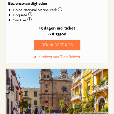
Bezienswaardigheden
Coiba National Marine Park
Boquete
San Blas
15 dagen
incl ticket
€ 13500
va
BEKIJK DEZE REIS
Alle reizen van Tico Reizen