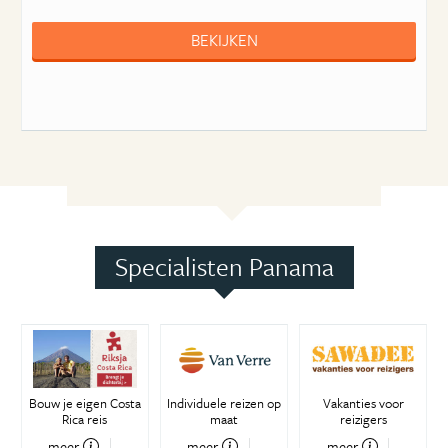
BEKIJKEN
Specialisten Panama
Bouw je eigen Costa
Individuele reizen op
Vakanties voor
Rica reis
maat
reizigers
meer
meer
meer