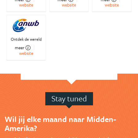
website
website
website
Ontdek de wereld
meer
website
Stay tuned
Wil jij elke maand naar Midden-
Amerika?