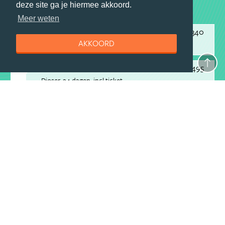
deze site ga je hiermee akkoord.
Meer weten
1
€ 1340
1. Self-drive voor de hele familie
va
AKKOORD
Evaneos
15 dagen
excl ticket
2
€ 3495
2. Mexico, Guatemala & Honduras
va
Djoser
24 dagen
incl ticket
3
€ 2000
3. Op het mañana mañana tempo
va
Riksja Family Mexico
14 dagen
excl ticket
4
€ 1750
4. Mexico mañana
va
Riksja Mexico, Belize & Guatemala
19 dagen
excl ticket
5
€ 1250
5. Een reis met bijzondere
va
overnachtingen
Evaneos
14 dagen
excl ticket
6
€ 1560
6. Avontuurlijk Costa Rica
va