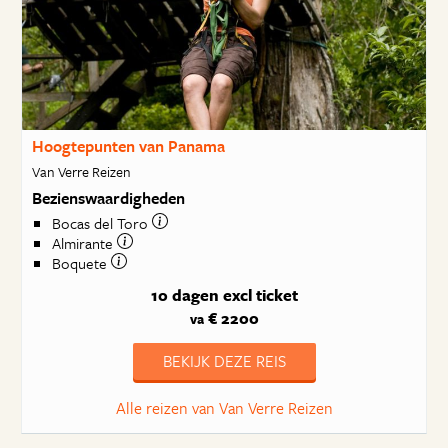
Hoogtepunten van Panama
Van Verre Reizen
Bezienswaardigheden
Bocas del Toro
Almirante
Boquete
10 dagen
excl ticket
€ 2200
va
BEKIJK DEZE REIS
Alle reizen van Van Verre Reizen