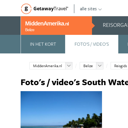
alle sites
Getaway
Travel
©
MiddenAmerika
REISORGA
.nl
Belize
IN HET KORT
FOTO'S / VIDEO'S
MiddenAmerika.nl
Belize
Reisgids
Foto's / video's South Wat