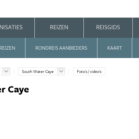
NISATIES
REIZEN
REISGIDS
REIZEN
RONDREIS AANBIEDERS
KAART
South Water Caye
Foto's / video's
er Caye