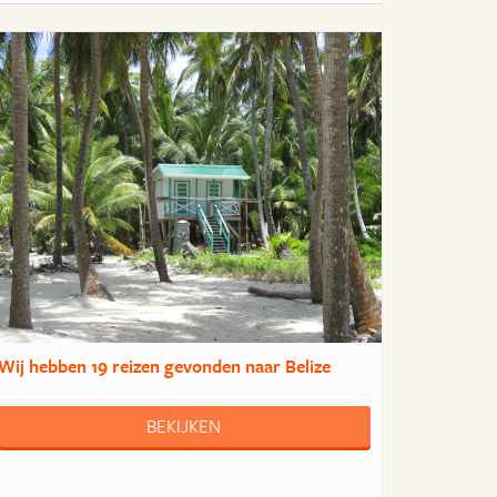
Wij hebben
19 reizen
gevonden naar Belize
BEKIJKEN