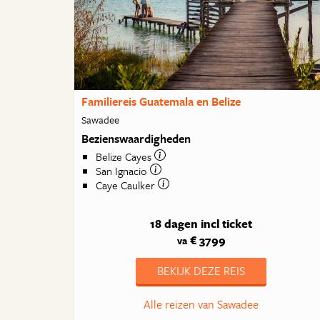
Familiereis Guatemala en Belize
Sawadee
Bezienswaardigheden
Belize Cayes
San Ignacio
Caye Caulker
18 dagen
incl ticket
€ 3799
va
BEKIJK DEZE REIS
Alle reizen van Sawadee