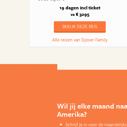
19 dagen
incl ticket
€ 3295
va
BEKIJK DEZE REIS
Alle reizen van Djoser Family
Wil jij elke maand na
Amerika?
Schrijf je in voor de maandelij