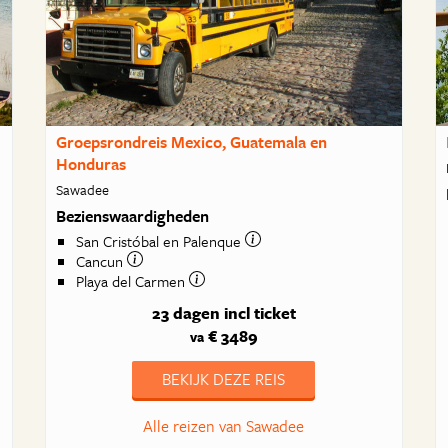
Groepsrondreis Mexico, Guatemala en
Honduras
Sawadee
Bezienswaardigheden
San Cristóbal en Palenque
Cancun
Playa del Carmen
23 dagen
incl ticket
€ 3489
va
BEKIJK DEZE REIS
Alle reizen van Sawadee