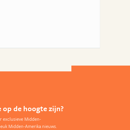
te op de hoogte zijn?
r exclusieve Midden-
leuk Midden-Amerika nieuws.