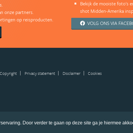
Bekijk de mooiste foto's 
s.
shot Midden-Amerika inspi
an onze partners.
kortingen op reisproducten.
VOLG ONS VIA FACE
Copyright
Privacy statement
Disclaimer
Cookies
servaring. Door verder te gaan op deze site ga je hiermee akko