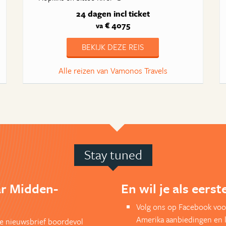
24 dagen
incl ticket
€ 4075
va
BEKIJK DEZE REIS
Alle reizen van Vamonos Travels
Stay tuned
ar Midden-
En wil je als eers
Volg ons op Facebook voo
Amerika aanbiedingen en 
kse nieuwsbrief boordevol