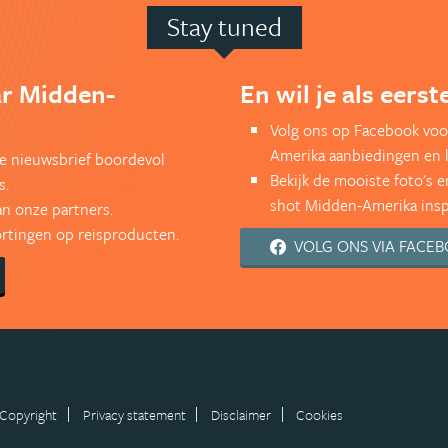
Stay tuned
ar Midden-
En wil je als eers
Volg ons op Facebook voo
Amerika aanbiedingen en 
kse nieuwsbrief boordevol
Bekijk de mooiste foto's 
s.
shot Midden-Amerika inspi
an onze partners.
kortingen op reisproducten.
VOLG ONS VIA FACE
Copyright
Privacy statement
Disclaimer
Cookies