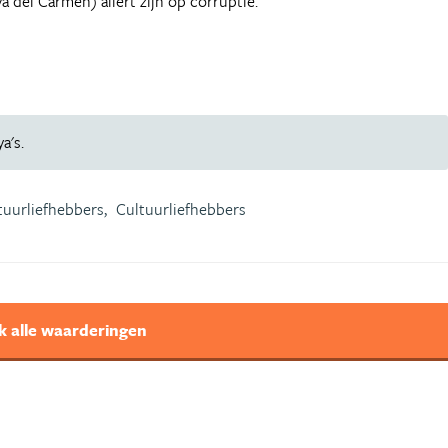
ya del Carmen) allert zijn op corruptie.
a's.
tuurliefhebbers,
Cultuurliefhebbers
k alle waarderingen