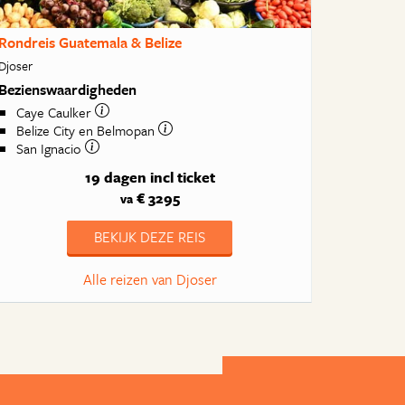
Rondreis Guatemala & Belize
Djoser
Bezienswaardigheden
Caye Caulker
Belize City en Belmopan
San Ignacio
19 dagen
incl ticket
€ 3295
va
BEKIJK DEZE REIS
Alle reizen van Djoser