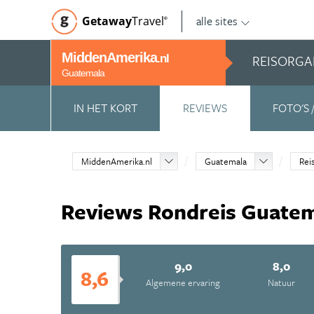
alle sites
Getaway
Travel
©
MiddenAmerika
REISORGA
.nl
Guatemala
IN HET KORT
REVIEWS
FOTO'S 
MiddenAmerika.nl
Guatemala
Rei
Reviews Rondreis Guate
9,0
8,0
8,6
Algemene ervaring
Natuur