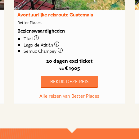
Avontuurlijke reisroute Guatemala
Better Places
Bezienswaardigheden
Tikal
Lago de Atitlán
Semuc Champey
20 dagen
excl ticket
€ 1905
va
BEKIJK DEZE REIS
Alle reizen van Better Places