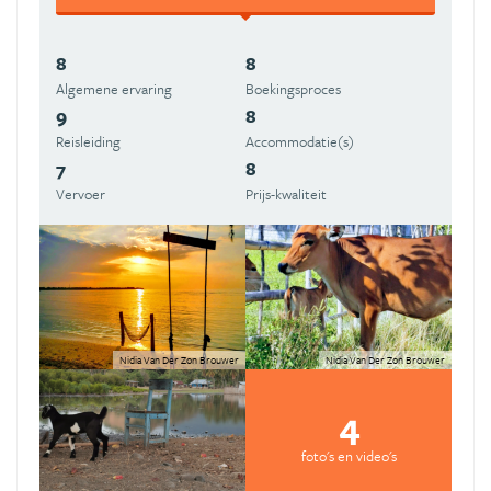
8
8
Algemene ervaring
Boekingsproces
9
8
Reisleiding
Accommodatie(s)
7
8
Vervoer
Prijs-kwaliteit
Nidia Van Der Zon Brouwer
Nidia Van Der Zon Brouwer
4
foto's en video's