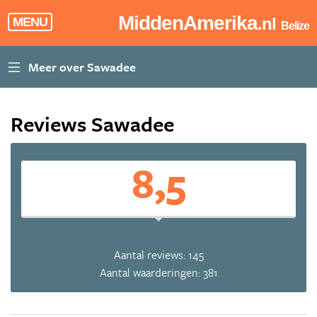
MiddenAmerika
.nl
MENU
Belize
Reviews Sawadee
8,5
Aantal reviews: 145
Aantal waarderingen: 381