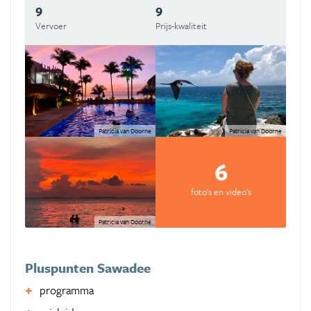
9
9
Vervoer
Prijs-kwaliteit
Patricia van Doorne
Patricia van Doorne
6
foto's en video's
Patricia van Doorne
Pluspunten Sawadee
programma