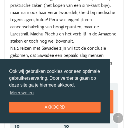
praktische zaken (het kopen van een sim-kaart bijv),
maar nam ook haar verantwoordelijkheid bij medische
tegenslagen, hulde! Peru was eigenlijk een
aaneenschakeling van hoogtepunten, maar de
Larestrail, Machu Picchu en het verblijf in de Amazone
staken er toch nog wel bovenuit.
Na 2 reizen met Sawadee zijn wij tot de conclusie
gekomen, dat Sawadee een bepaald slag mensen
aantrekt met allemaal zo'n beetje dezelfde instelling;
en wij voelen ons daarbij prima.......
Ook wij gebruiken cookies voor een optimale
gebruikerservaring. Door verder te gaan op
deze site ga je hiermee akkoord.
9,5
Meer weten
AKKOORD
10
10