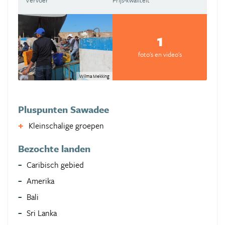
Vervoer
Prijs-kwaliteit
1
foto's en video's
Wilma Mekking
Pluspunten Sawadee
Kleinschalige groepen
Bezochte landen
Caribisch gebied
Amerika
Bali
Sri Lanka