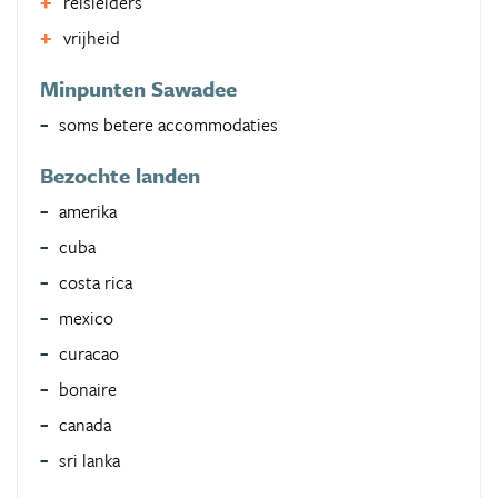
reisleiders
vrijheid
Minpunten Sawadee
soms betere accommodaties
Bezochte landen
amerika
cuba
costa rica
mexico
curacao
bonaire
canada
sri lanka