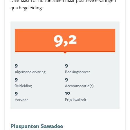
Daarnaast tot nu toe alleen maar positieve ervaringen
qua begeleiding.
9,2
9
9
Algemene ervaring
Boekingsproces
9
9
Reisleiding
Accommodatie(s)
9
10
Vervoer
Prijs-kwaliteit
Pluspunten Sawadee