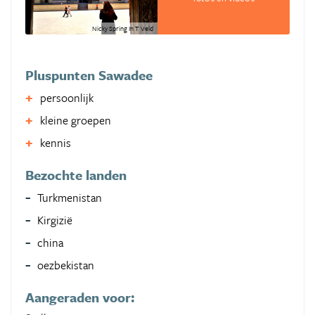
Nicky Spring In T Veld
Pluspunten Sawadee
persoonlijk
kleine groepen
kennis
Bezochte landen
Turkmenistan
Kirgizië
china
oezbekistan
Aangeraden voor: