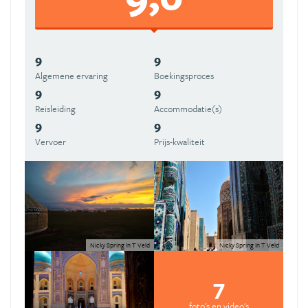
9
9
Algemene ervaring
Boekingsproces
9
9
Reisleiding
Accommodatie(s)
9
9
Vervoer
Prijs-kwaliteit
Nicky Spring In T Veld
Nicky Spring In T Veld
7
foto's en video's