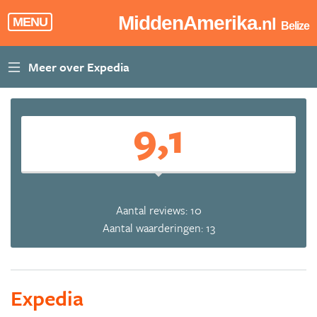
MiddenAmerika
.nl
MENU
Belize
9,1
Aantal reviews: 10
Aantal waarderingen: 13
Expedia