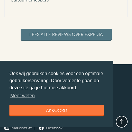
LEES ALLE REVIEWS OVER EXPEDIA
Ook wij gebruiken cookies voor een optimale
gebruikerservaring. Door verder te gaan op
deel deze pagina
deze site ga je hiermee akkoord.
© Getaway Travel
| all rights reserved
Meer weten
Adverteren
Handige Links
Algemene Voorwaarden
Copyright
Privacy statement
Disclaimer
Cookies
AKKOORD
Volg MiddenAmerika.nl
Nieuwsbrief
Facebook