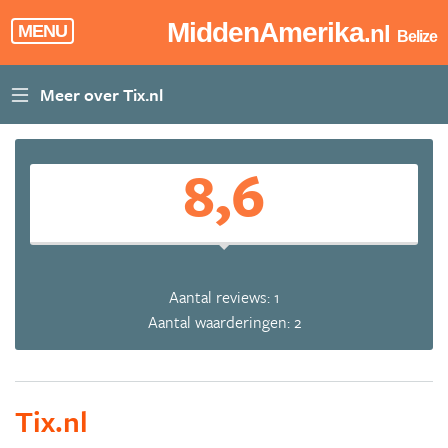
MiddenAmerika
.nl
MENU
Belize
8,6
Aantal reviews: 1
Aantal waarderingen: 2
Tix.nl