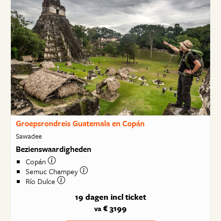
Groepsrondreis Guatemala en Copán
Sawadee
Bezienswaardigheden
Copán
Semuc Champey
Río Dulce
19 dagen
incl ticket
€ 3199
va