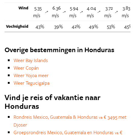
5.35
6.36
5.94
4.04
3.72
3.83
Wind
↑
↑
↑
↑
↑
m/s
m/s
m/s
m/s
m/s
m/s
43%
39%
42%
49%
53%
45%
Vochtigheid
Overige bestemmingen in Honduras
Weer Bay Islands
Weer Copán
Weer Yojoa meer
Weer Tegucigalpa
Vind je reis of vakantie naar
Honduras
Rondreis Mexico, Guatemala & Honduras
€ 3495 met
va
Djoser
Groepsrondreis Mexico, Guatemala en Honduras
€
va