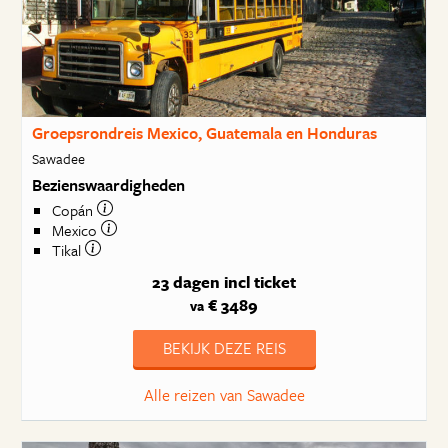
Groepsrondreis Mexico, Guatemala en Honduras
Sawadee
Bezienswaardigheden
Copán
Mexico
Tikal
23 dagen
incl ticket
€ 3489
va
BEKIJK DEZE REIS
Alle reizen van Sawadee