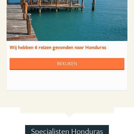
Wij hebben
6 reizen
gevonden naar Honduras
BEKIJKEN
Specialisten Honduras