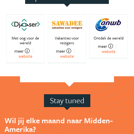
Met oog voor de
Vakanties voor
Ontdek de wereld
wereld
reizigers
meer
meer
meer
website
website
website
Stay tuned
Wil jij elke maand naar Midden-
Amerika?