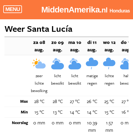
MiddenAmerika
.nl
MENU
Honduras
Weer Santa Lucía
za 08
zo 09
ma 10
di 11
wo 12
do 13
aug.
aug.
aug.
aug.
aug.
aug.
zeer
licht
licht
matige
lichte
half
lichte
bewolkt
bewolkt
regen
regen
bewolkt
bewolking
28 °C
28 °C
27 °C
26 °C
25 °C
27 °C
Max
15 °C
13 °C
14 °C
14 °C
15 °C
16 °C
Min
0 mm
0 mm
0 mm
10.39
1.57
0 mm
Neerslag
mm
mm