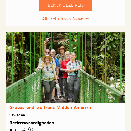
BEKIJK DEZE REIS
Alle reizen van Sawadee
Groepsrondreis Trans-Midden-Amerika
Sawadee
Bezienswaardigheden
Copán