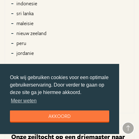
indonesie
sri lanka
maleisie
nieuw zeeland
peru
jordanie
Aangeraden voor:
Avonturiers,
Ook wij gebruiken cookies voor een optimale
Natuurliefhebbers,
gebruikerservaring. Door verder te gaan op
deze site ga je hiermee akkoord.
Cultuurliefhebbers
Meer weten
AKKOORD
Onze zeiltocht op een driemaster naar