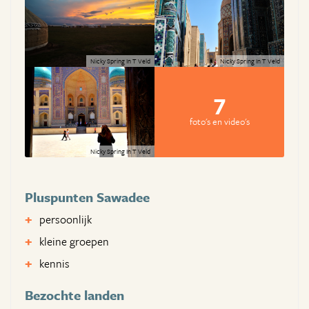
Nicky Spring In T Veld
Nicky Spring In T Veld
7
foto's en video's
Nicky Spring In T Veld
Pluspunten Sawadee
persoonlijk
kleine groepen
kennis
Bezochte landen