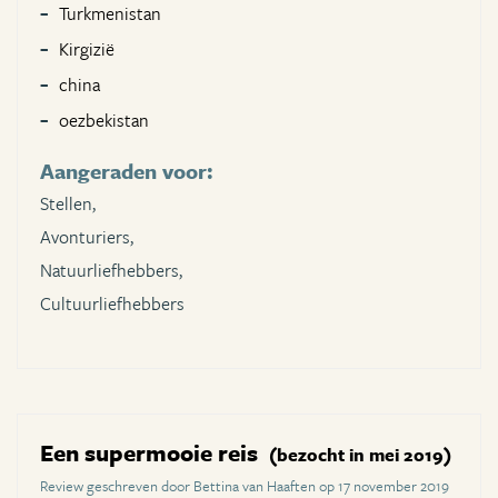
Turkmenistan
Kirgizië
china
oezbekistan
Aangeraden voor:
Stellen,
Avonturiers,
Natuurliefhebbers,
Cultuurliefhebbers
Een supermooie reis
(bezocht in mei 2019)
Review geschreven door Bettina van Haaften op 17 november 2019