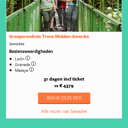
Groepsrondreis Trans-Midden-Amerika
Sawadee
Bezienswaardigheden
León
Granada
Masaya
31 dagen
incl ticket
€ 4379
va
BEKIJK DEZE REIS
Alle reizen van Sawadee