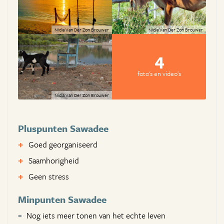
Nidia Van Der Zon Brouwer
Nidia Van Der Zon Brouwer
4
foto's en video's
Nidia Van Der Zon Brouwer
Pluspunten Sawadee
Goed georganiseerd
Saamhorigheid
Geen stress
Minpunten Sawadee
Nog iets meer tonen van het echte leven