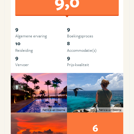
9,0
9
9
Algemene ervaring
Boekingsproces
10
8
Reisleiding
Accommodatie(s)
9
9
Vervoer
Prijs-kwaliteit
Patricia van Doorne
Patricia van Doorne
6