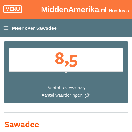
MiddenAmerika
.nl
MENU
Honduras
8,5
Aantal reviews: 145
Aantal waarderingen: 381
Sawadee