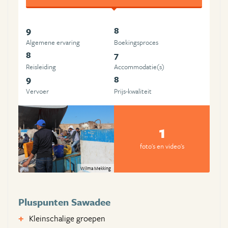
9
8
Algemene ervaring
Boekingsproces
8
7
Reisleiding
Accommodatie(s)
9
8
Vervoer
Prijs-kwaliteit
1
foto's en video's
Wilma Mekking
Pluspunten Sawadee
Kleinschalige groepen