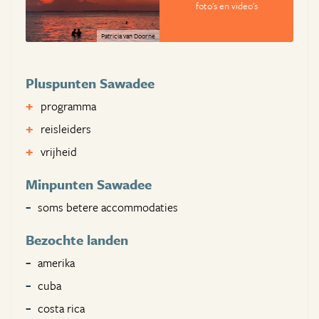
foto's en video's
Patricia van Doorne
Pluspunten Sawadee
programma
reisleiders
vrijheid
Minpunten Sawadee
soms betere accommodaties
Bezochte landen
amerika
cuba
costa rica