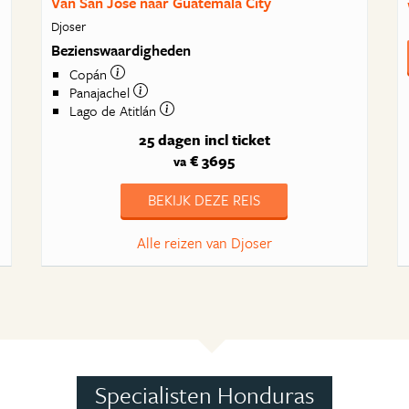
Van San José naar Guatemala City
Djoser
Bezienswaardigheden
Copán
Panajachel
Lago de Atitlán
25 dagen
incl ticket
€ 3695
va
BEKIJK DEZE REIS
Alle reizen van Djoser
Specialisten Honduras