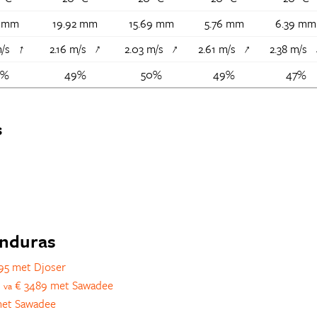
3 mm
19.92 mm
15.69 mm
5.76 mm
6.39 mm
↑
↑
↑
↑
m/s
2.16 m/s
2.03 m/s
2.61 m/s
2.38 m/s
5%
49%
50%
49%
47%
s
onduras
95 met Djoser
s
€ 3489 met Sawadee
va
met Sawadee