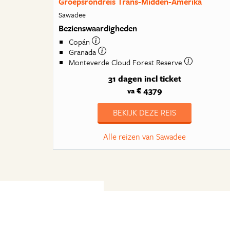
Groepsrondreis Trans-Midden-Amerika
Sawadee
Bezienswaardigheden
Copán
Granada
Monteverde Cloud Forest Reserve
31 dagen
incl ticket
€ 4379
va
BEKIJK DEZE REIS
Alle reizen van Sawadee