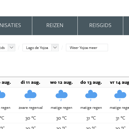
NISATIES
REIZEN
REISGIDS
ids
Lago de Yojoa
Weer Yojoa meer
 aug.
di 11 aug.
wo 12 aug.
do 13 aug.
vr 14 aug
 regen
zware regenval
matige regen
matige regen
matige reg
 °C
30 °C
30 °C
31 °C
31 °C
 °C
20 °C
20 °C
20 °C
20 °C