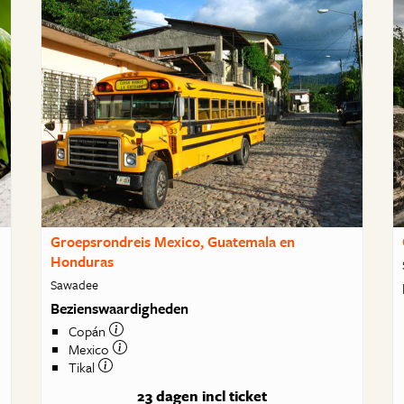
Groepsrondreis Mexico, Guatemala en
Honduras
Sawadee
Bezienswaardigheden
Copán
Mexico
Tikal
23 dagen
incl ticket