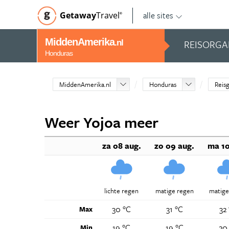
alle sites
Getaway
Travel
©
MiddenAmerika
REISORGA
.nl
Honduras
MiddenAmerika.nl
Honduras
Reisg
Weer Yojoa meer
za 08 aug.
zo 09 aug.
ma 10
lichte regen
matige regen
matige
30 °C
31 °C
32
Max
19 °C
19 °C
20
Min