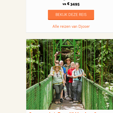
€ 3495
va
BEKIJK DEZE REIS
Alle reizen van Djoser