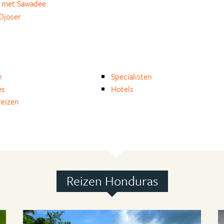
 met Sawadee
Djoser
e
Specialisten
es
Hotels
eizen
Reizen Honduras