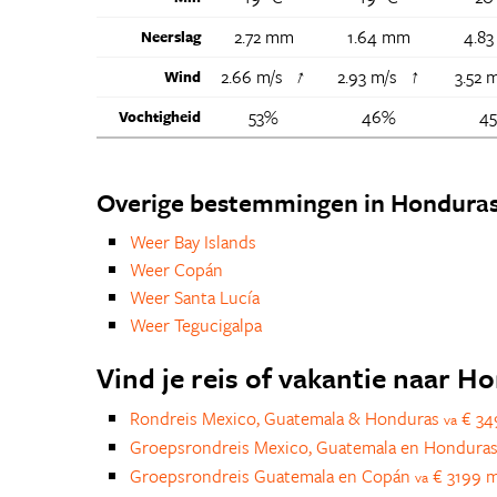
2.72 mm
1.64 mm
4.8
Neerslag
↑
↑
2.66 m/s
2.93 m/s
3.52 
Wind
53%
46%
4
Vochtigheid
Overige bestemmingen in Hondura
Weer Bay Islands
Weer Copán
Weer Santa Lucía
Weer Tegucigalpa
Vind je reis of vakantie naar H
Rondreis Mexico, Guatemala & Honduras
€ 34
va
Groepsrondreis Mexico, Guatemala en Hondura
Groepsrondreis Guatemala en Copán
€ 3199 
va