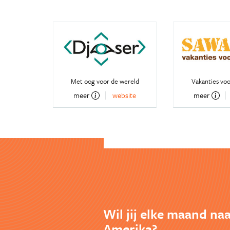
Met oog voor de wereld
Vakanties voo
meer
website
meer
Wil jij elke maand na
Amerika?