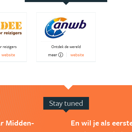
r reizigers
Ontdek de wereld
website
meer
website
Stay tuned
ar Midden-
En wil je als eers