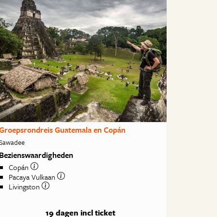
Groepsrondreis Guatemala en Copán
Sawadee
Bezienswaardigheden
Copán
Pacaya Vulkaan
Livingston
19 dagen
incl ticket