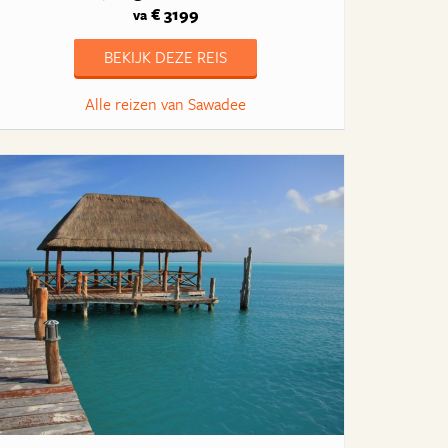
€ 3199
va
BEKIJK DEZE REIS
Alle reizen van Sawadee