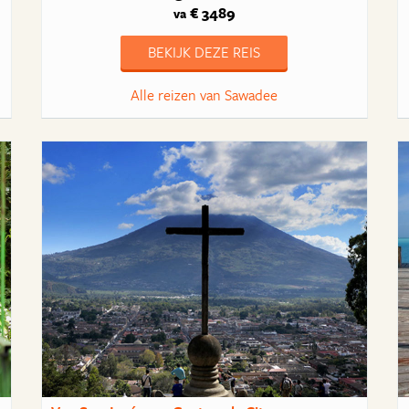
€ 3489
va
BEKIJK DEZE REIS
Alle reizen van Sawadee