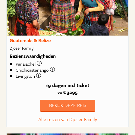
Guatemala & Belize
Djoser Family
Bezienswaardigheden
Panajachel
Chichicastenango
Livingston
19 dagen
incl ticket
€ 3295
va
BEKIJK DEZE REIS
Alle reizen van Djoser Family