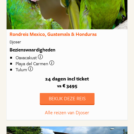
Rondreis Mexico, Guatemala & Honduras
Djoser
Bezienswaardigheden
Oaxacakust
Playa del Carmen
Tulum
24 dagen
incl ticket
€ 3495
va
BEKIJK DEZE REIS
Alle reizen van Djoser