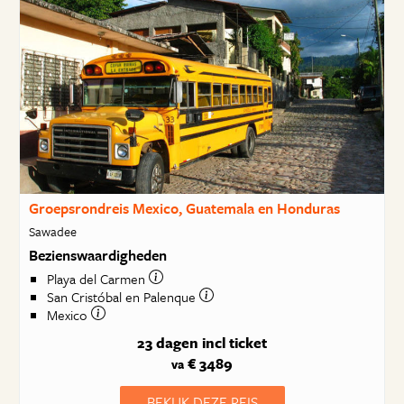
Groepsrondreis Mexico, Guatemala en Honduras
Sawadee
Bezienswaardigheden
Playa del Carmen
San Cristóbal en Palenque
Mexico
23 dagen
incl ticket
€ 3489
va
BEKIJK DEZE REIS