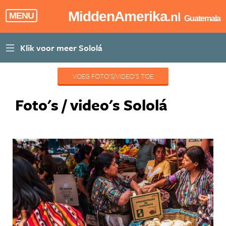
MiddenAmerika
.nl
MENU
Guatemala
VOEG FOTO'S/VIDEO'S TOE
Foto's / video's Sololá