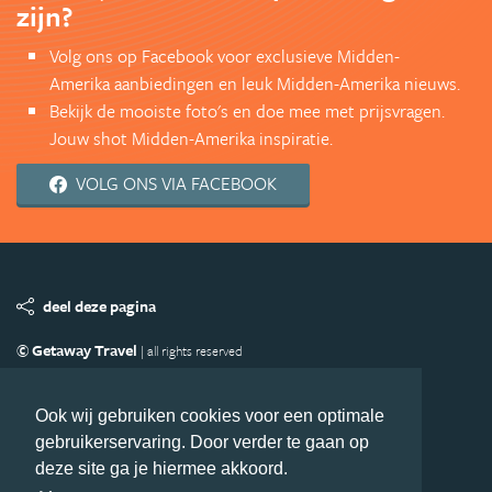
zijn?
Volg ons op Facebook voor exclusieve Midden-
Amerika aanbiedingen en leuk Midden-Amerika nieuws.
Bekijk de mooiste foto's en doe mee met prijsvragen.
Jouw shot Midden-Amerika inspiratie.
VOLG ONS VIA FACEBOOK
deel deze pagina
© Getaway Travel
| all rights reserved
Adverteren
Handige Links
Algemene Voorwaarden
Copyright
Privacy statement
Disclaimer
Cookies
Ook wij gebruiken cookies voor een optimale
gebruikerservaring. Door verder te gaan op
Volg MiddenAmerika.nl
deze site ga je hiermee akkoord.
Nieuwsbrief
Facebook