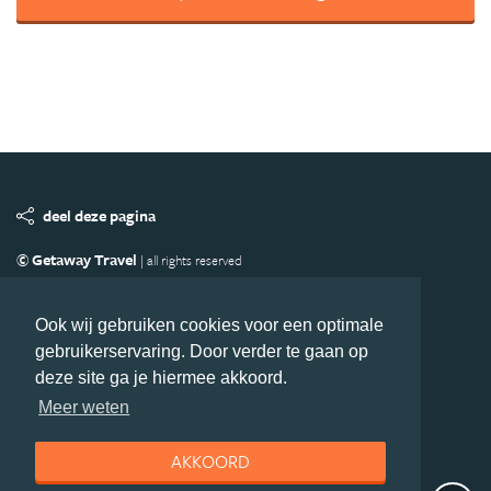
deel deze pagina
© Getaway Travel
| all rights reserved
Adverteren
Handige Links
Algemene Voorwaarden
Copyright
Privacy statement
Disclaimer
Cookies
Ook wij gebruiken cookies voor een optimale
gebruikerservaring. Door verder te gaan op
Volg MiddenAmerika.nl
deze site ga je hiermee akkoord.
Nieuwsbrief
Facebook
Meer weten
AKKOORD