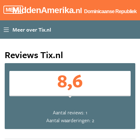
MiddenAmerika
.nl
MENU
Dominicaanse Republiek
Reviews Tix.nl
8,6
Aantal reviews: 1
Aantal waarderingen: 2