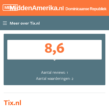
MiddenAmerika
.nl
MENU
Dominicaanse Republiek
8,6
Aantal reviews: 1
Aantal waarderingen: 2
Tix.nl