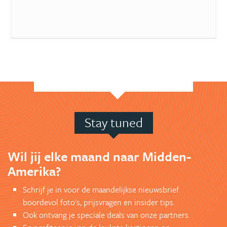
Stay tuned
Wil jij elke maand naar Midden-
Amerika?
Schrijf je in voor de maandelijkse nieuwsbrief
boordevol foto's, prijsvragen en insider tips.
Ook ontvang je speciale deals van onze partners.